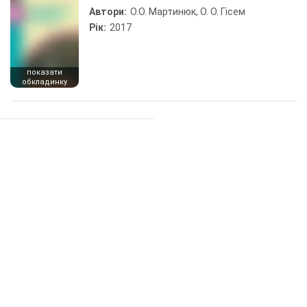
Автори:
О.О. Мартинюк, О. О. Гісем
Рік:
2017
показати
обкладинку