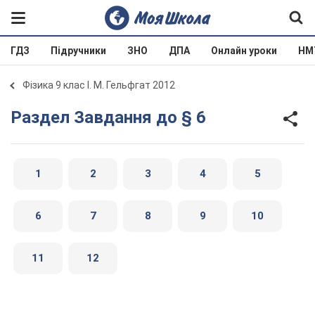
ГДЗ
Підручники
ЗНО
ДПА
Онлайн уроки
НМ
Фізика 9 клас І. М. Гельфгат 2012
Раздел Завдання до § 6
1
2
3
4
5
6
7
8
9
10
11
12