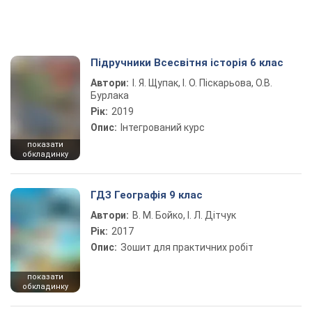
Підручники Всесвітня історія 6 клас
Автори:
І. Я. Щупак, І. О. Піскарьова, О.В.
Бурлака
Рік:
2019
Опис:
Інтегрований курс
показати
обкладинку
ГДЗ Географія 9 клас
Автори:
В. М. Бойко, І. Л. Дітчук
Рік:
2017
Опис:
Зошит для практичних робіт
показати
обкладинку