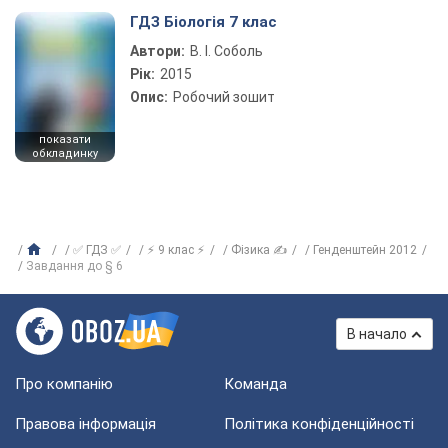
ГДЗ Біологія 7 клас
Автори:
В. І. Соболь
Рік:
2015
Опис:
Робочий зошит
показати
обкладинку
✅ ГДЗ ✅
⚡ 9 клас ⚡
Фізика ✍
Генденштейн 2012
Завдання до § 6
В начало
Про компанію
Команда
Правова інформація
Політика конфіденційності