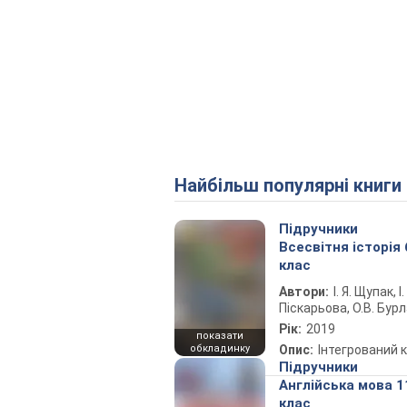
Найбільш популярні книги
Підручники
Всесвітня історія 
клас
Автори:
І. Я. Щупак, І.
Піскарьова, О.В. Бур
Рік:
2019
показати
обкладинку
Опис:
Інтегрований 
Підручники
Англійська мова 1
клас