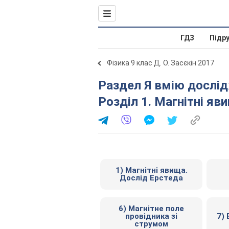
ГДЗ
Підр
Фізика 9 клас Д. О. Засєкін 2017
Раздел Я вмію досліджувати й експериментувати.
Розділ 1. Магнітні яв
1) Магнітні явища.
Дослід Ерстеда
6) Магнітне поле
провідника зі
7)
струмом