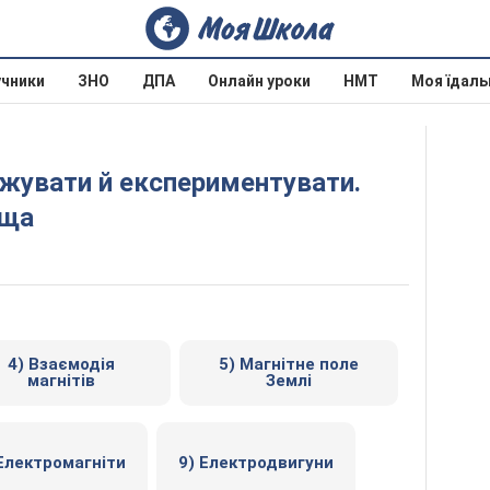
учники
ЗНО
ДПА
Онлайн уроки
НМТ
Моя їдаль
ища
4) Взаємодія
5) Магнітне поле
магнітів
Землі
 Електромагніти
9) Електродвигуни