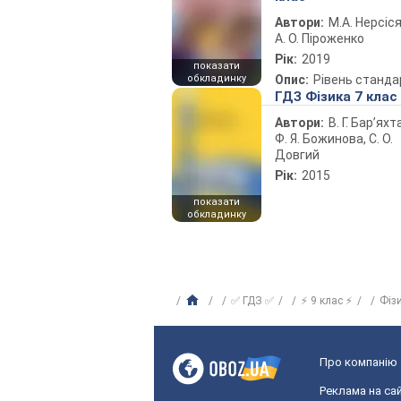
Автори:
М.А. Нерсіся
А. О. Піроженко
Рік:
2019
показати
обкладинку
Опис:
Рівень станда
ГДЗ Фізика 7 клас
Автори:
В. Г. Бар’яхт
Ф. Я. Божинова, С. О.
Довгий
Рік:
2015
показати
обкладинку
✅ ГДЗ ✅
⚡ 9 клас ⚡
Фіз
Про компанію
Реклама на сай