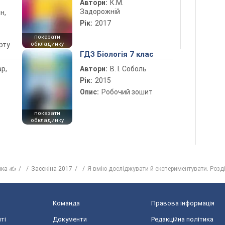
Автори:
К.М.
Задорожній
н,
Рік:
2017
показати
рту
обкладинку
ГДЗ Біологія 7 клас
ар,
Автори:
В. І. Соболь
Рік:
2015
Опис:
Робочий зошит
показати
обкладинку
ика ✍
Засєкіна 2017
Я вмію досліджувати й експериментувати. Розді
Команда
Правова інформація
ті
Документи
Редакційна політика