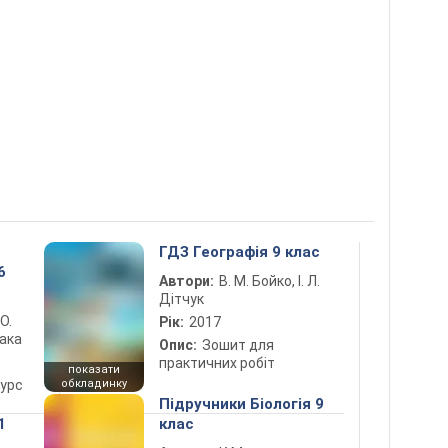
ГДЗ Географія 9 клас
6
Автори:
В. М. Бойко, І. Л.
Дітчук
 О.
Рік:
2017
лака
Опис:
Зошит для
практичних робіт
показати
курс
обкладинку
Підручники Біологія 9
1
клас