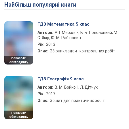
Найбільш популярні книги
Play Video
ГДЗ Математика 5 клас
Автори:
А. Г. Мерзляк, В. Б. Полонський, М.
С. Якір, Ю. М. Рабінович
Рік:
2013
Опис:
Збірник задач і контрольних робіт
показати
обкладинку
ГДЗ Географія 9 клас
Автори:
В. М. Бойко, І. Л. Дітчук
Рік:
2017
Опис:
Зошит для практичних робіт
показати
обкладинку