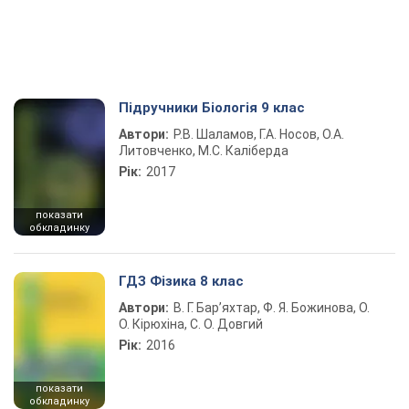
Підручники Біологія 9 клас
Автори:
Р.В. Шаламов, Г.А. Носов, О.А.
Литовченко, М.С. Каліберда
Рік:
2017
показати
обкладинку
ГДЗ Фізика 8 клас
Автори:
В. Г. Бар’яхтар, Ф. Я. Божинова, О.
О. Кірюхіна, С. О. Довгий
Рік:
2016
показати
обкладинку