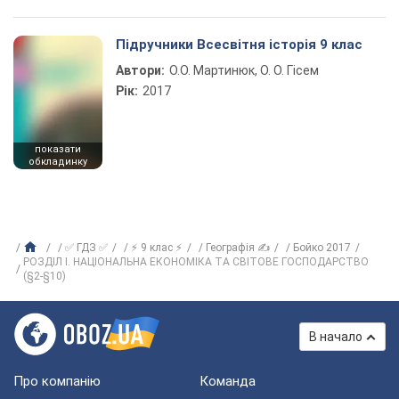
Підручники Всесвітня історія 9 клас
Автори:
О.О. Мартинюк, О. О. Гісем
Рік:
2017
показати
обкладинку
✅ ГДЗ ✅
⚡ 9 клас ⚡
Географія ✍
Бойко 2017
РОЗДІЛ І. НАЦІОНАЛЬНА ЕКОНОМІКА ТА СВІТОВЕ ГОСПОДАРСТВО
(§2-§10)
В начало
Про компанію
Команда