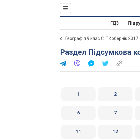
ГДЗ
Підр
Географія 9 клас С. Г. Кобернік 2017
Раздел Підсумкова к
1
2
6
7
11
12