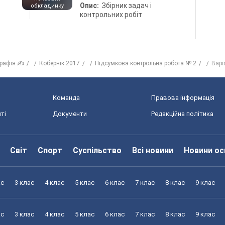
Опис:
Збірник задач і
обкладинку
контрольних робіт
графія ✍
Кобернік 2017
Підсумкова контрольна робота № 2
Варі
Команда
Правова інформація
ті
Документи
Редакційна політика
Світ
Спорт
Суспільство
Всі новини
Новини ос
ас
3 клас
4 клас
5 клас
6 клас
7 клас
8 клас
9 клас
ас
3 клас
4 клас
5 клас
6 клас
7 клас
8 клас
9 клас