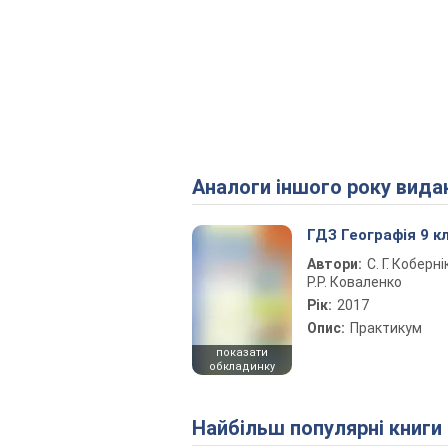
Аналоги іншого року вида
ГДЗ Географія 9 к
Автори:
С. Г. Коберні
Р.Р. Коваленко
Рік:
2017
Опис:
Практикум
показати
обкладинку
Найбільш популярні книги