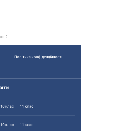
ант 2
Політика конфіденційності
віти
10 клас
11 клас
10 клас
11 клас