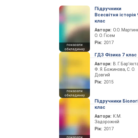
Підручники
Всесвітня історія 
клас
Автори:
О.О. Мартин
О. О. Гісем
Рік:
2017
показати
обкладинку
ГДЗ Фізика 7 клас
Автори:
В. Г. Бар’яхт
Ф. Я. Божинова, С. О.
Довгий
Рік:
2015
показати
обкладинку
Підручники Біолог
клас
Автори:
К.М.
Задорожній
Рік:
2017
показати