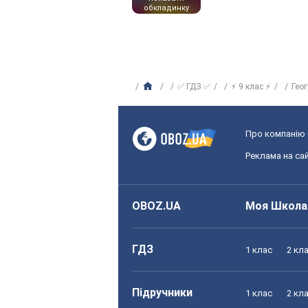
обкладинку
✅ ГДЗ ✅
⚡ 9 клас ⚡
Гео
Про компанію
Реклама на сай
OBOZ.UA
Моя Школа
ГДЗ
1 клас
2 кл
Підручники
1 клас
2 кл