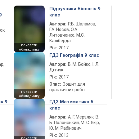
Підручники Біологія 9
9
клас
Автори:
Р.В. Шаламов,
Г.А. Носов, О.А.
юк,
Литовченко, М.С.
Каліберда
показати
Рік:
2017
обкладинку
ГДЗ Географія 9 клас
ар,
Автори:
В. М. Бойко, І. Л.
Дітчук
Рік:
2017
Опис:
Зошит для
практичних робіт
показати
обкладинку
ія 9
ГДЗ Математика 5
клас
Автори:
А. Г. Мерзляк, В.
Б. Полонський, М. С. Якір,
Ю. М. Рабінович
Рік:
2013
показати