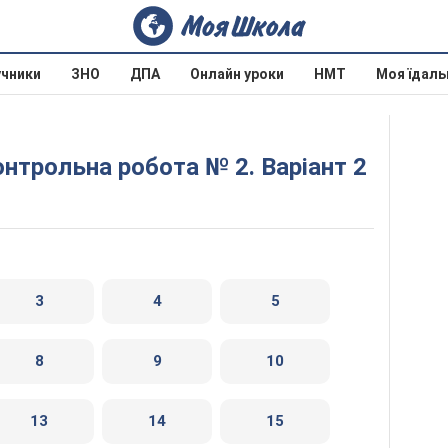
учники
ЗНО
ДПА
Онлайн уроки
НМТ
Моя їдаль
онтрольна робота № 2. Варіант 2
3
4
5
8
9
10
13
14
15