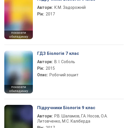
Автори:
К.М. Задорожній
Рік:
2017
показати
обкладинку
ГДЗ Біологія 7 клас
Автори:
В. І. Соболь
Рік:
2015
Опис:
Робочий зошит
показати
обкладинку
Підручники Біологія 9 клас
Автори:
Р.В. Шаламов, Г.А. Носов, О.А.
Литовченко, М.С. Каліберда
Рік:
2017