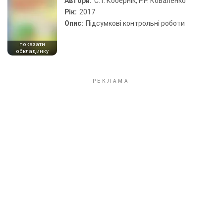
Автори:
С. Г. Кобернік, Р.Р. Коваленко
Рік:
2017
Опис:
Підсумкові контрольні роботи
показати
обкладинку