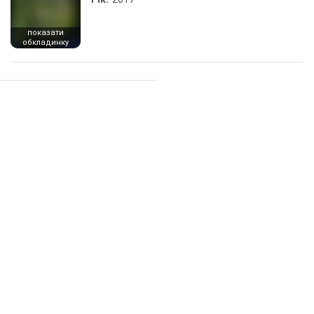
показати
обкладинку