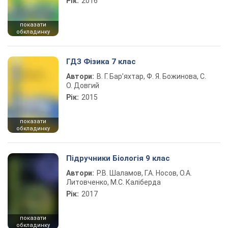
Рік:
2016
показати
обкладинку
ГДЗ Фізика 7 клас
Автори:
В. Г. Бар’яхтар, Ф. Я. Божинова, С.
О. Довгий
Рік:
2015
показати
обкладинку
Підручники Біологія 9 клас
Автори:
Р.В. Шаламов, Г.А. Носов, О.А.
Литовченко, М.С. Каліберда
Рік:
2017
показати
обкладинку