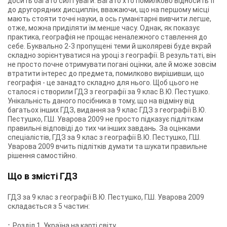
досить багато сил і уваги. Багато хто помилково відносить її
до другорядних дисциплін, вважаючи, що на першому місці
мають стояти точні науки, а ось гуманітарні вивчити легше,
отже, можна приділяти їм менше часу. Однак, як показує
практика, географія не прощає неналежного ставлення до
себе. Буквально 2-3 пропущені теми й школяреві буде вкрай
складно зорієнтуватися на уроці з географії. В результаті, він
не просто почне отримувати погані оцінки, але й може зовсім
втратити інтерес до предмета, помилково вирішивши, що
географія - це занадто складно для нього. Щоб цього не
сталося і створили ГДЗ з географії за 9 клас В.Ю. Пестушко.
Унікальність даного посібника в тому, що на відміну від
багатьох інших ГДЗ, видання за 9 клас ГДЗ з географії В.Ю.
Пестушко, Г.Ш. Уварова 2009 не просто підказує підліткам
правильні відповіді до тих чи інших завдань. За оцінками
спеціалістів, ГДЗ за 9 клас з географії В.Ю. Пестушко, Г.Ш.
Уварова 2009 вчить підлітків думати та шукати правильне
рішення самостійно.
Що в змісті ГДЗ
ГДЗ за 9 клас з географії В.Ю. Пестушко, Г.Ш. Уварова 2009
складається з 5 частин:
Розділ 1. Україна на карті світу