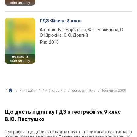
обкладинку
ГДЗ Фізика 8 клас
Автори:
В. Г. Бар’яхтар, Ф. Я. Божинова, О.
О. Кірюхіна, С. О. Довгий
Рік:
2016
показати
обкладинку
✅ ГДЗ ✅
⚡ 9 клас ⚡
Географія ✍
Пестушко 2009
Що дасть підлітку ГДЗ з географії за 9 клас
В.Ю. Пестушко
Географія - це досить складна наука, що вимагає від школярів