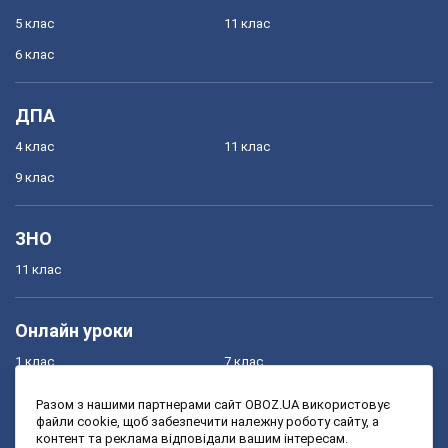
5 клас
11 клас
6 клас
ДПА
4 клас
11 клас
9 клас
ЗНО
11 клас
Онлайн уроки
1 клас
7 клас
2 клас
8 клас
Разом з нашими партнерами сайт OBOZ.UA використовує
файли cookie, щоб забезпечити належну роботу сайту, а
3 клас
9 клас
контент та реклама відповідали вашим інтересам.