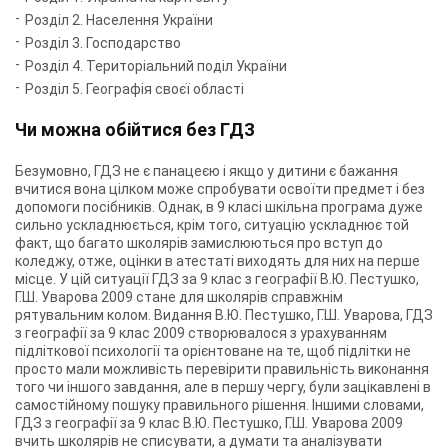
Розділ 2. Населення України
Розділ 3. Господарство
Розділ 4. Територіальний поділ України
Розділ 5. Географія своєї області
Чи можна обійтися без ГДЗ
Безумовно, ГДЗ не є панацеєю і якщо у дитини є бажання
вчитися вона цілком може спробувати освоїти предмет і без
допомоги посібників. Однак, в 9 класі шкільна програма дуже
сильно ускладнюється, крім того, ситуацію ускладнює той
факт, що багато школярів замислюються про вступ до
коледжу, отже, оцінки в атестаті виходять для них на перше
місце. У цій ситуації ГДЗ за 9 клас з географії В.Ю. Пестушко,
Г.Ш. Уварова 2009 стане для школярів справжнім
рятувальним колом. Видання В.Ю. Пестушко, Г.Ш. Уварова, ГДЗ
з географії за 9 клас 2009 створювалося з урахуванням
підліткової психології та орієнтоване на те, щоб підлітки не
просто мали можливість перевірити правильність виконання
того чи іншого завдання, але в першу чергу, були зацікавлені в
самостійному пошуку правильного рішення. Іншими словами,
ГДЗ з географії за 9 клас В.Ю. Пестушко, Г.Ш. Уварова 2009
вчить школярів не списувати, а думати та аналізувати