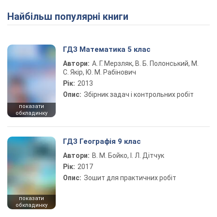
Найбільш популярні книги
ГДЗ Математика 5 клас
Автори:
А. Г. Мерзляк, В. Б. Полонський, М.
С. Якір, Ю. М. Рабінович
Рік:
2013
Опис:
Збірник задач і контрольних робіт
показати
обкладинку
ГДЗ Географія 9 клас
Автори:
В. М. Бойко, І. Л. Дітчук
Рік:
2017
Опис:
Зошит для практичних робіт
показати
обкладинку