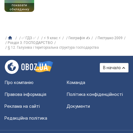
показати
обкладинку
✅ ГДЗ ✅
⚡ 9 клас ⚡
Географія ✍
Пестушко 2009
Розділ 3. ГОСПОДАРСТВО
§ 12. Галузева і територіальна структура господарства
В начало
Про компанію
Команда
Правова інформація
Політика конфіденційності
Реклама на сайті
Документи
Редакційна політика