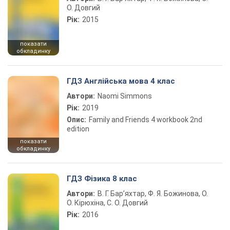
О. Довгий
Рік:
2015
показати
обкладинку
ГДЗ Англійська мова 4 клас
Автори:
Naomi Simmons
Рік:
2019
Опис:
Family and Friends 4 workbook 2nd
edition
показати
обкладинку
ГДЗ Фізика 8 клас
Автори:
В. Г. Бар’яхтар, Ф. Я. Божинова, О.
О. Кірюхіна, С. О. Довгий
Рік:
2016