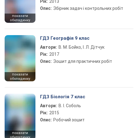
Рік:
2013
Опис:
Збірник задач і контрольних робіт
показати
обкладинку
ГДЗ Географія 9 клас
Автори:
В. М. Бойко, І. Л. Дітчук
Рік:
2017
Опис:
Зошит для практичних робіт
показати
обкладинку
ГДЗ Біологія 7 клас
Автори:
В. І. Соболь
Рік:
2015
Опис:
Робочий зошит
показати
обкладинку