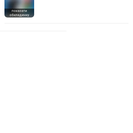
показати
обкладинку