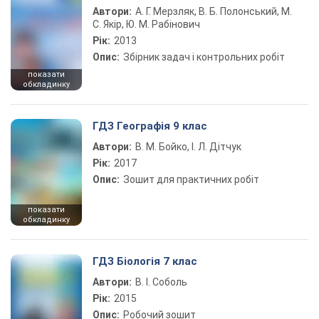
Автори:
А. Г. Мерзляк, В. Б. Полонський, М.
С. Якір, Ю. М. Рабінович
Рік:
2013
Опис:
Збірник задач і контрольних робіт
показати
обкладинку
ГДЗ Географія 9 клас
Автори:
В. М. Бойко, І. Л. Дітчук
Рік:
2017
Опис:
Зошит для практичних робіт
показати
обкладинку
ГДЗ Біологія 7 клас
Автори:
В. І. Соболь
Рік:
2015
Опис:
Робочий зошит