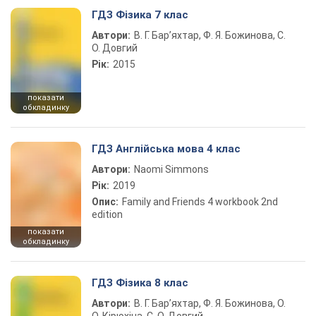
ГДЗ Фізика 7 клас
Автори:
В. Г. Бар’яхтар, Ф. Я. Божинова, С.
О. Довгий
Рік:
2015
показати
обкладинку
ГДЗ Англійська мова 4 клас
Автори:
Naomi Simmons
Рік:
2019
Опис:
Family and Friends 4 workbook 2nd
edition
показати
обкладинку
ГДЗ Фізика 8 клас
Автори:
В. Г. Бар’яхтар, Ф. Я. Божинова, О.