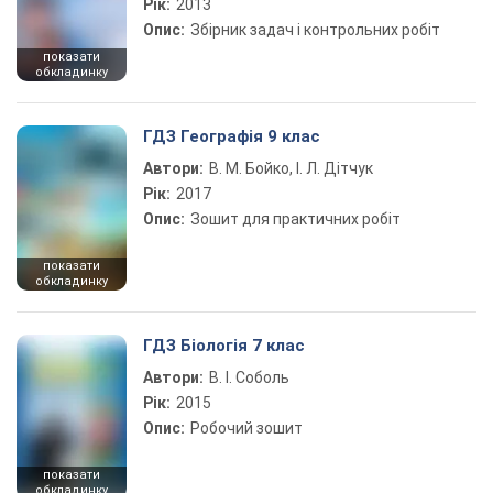
Рік:
2013
Опис:
Збірник задач і контрольних робіт
показати
обкладинку
ГДЗ Географія 9 клас
Автори:
В. М. Бойко, І. Л. Дітчук
Рік:
2017
Опис:
Зошит для практичних робіт
показати
обкладинку
ГДЗ Біологія 7 клас
Автори:
В. І. Соболь
Рік:
2015
Опис:
Робочий зошит
показати
обкладинку