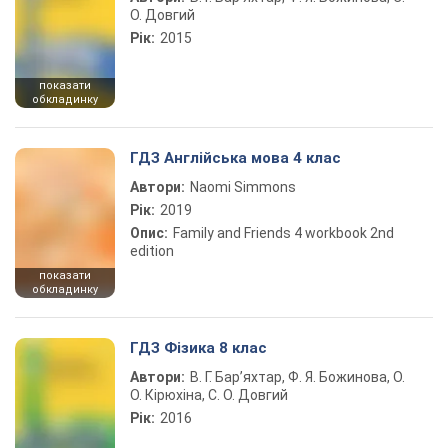
О. Довгий
Рік:
2015
показати
обкладинку
ГДЗ Англійська мова 4 клас
Автори:
Naomi Simmons
Рік:
2019
Опис:
Family and Friends 4 workbook 2nd
edition
показати
обкладинку
ГДЗ Фізика 8 клас
Автори:
В. Г. Бар’яхтар, Ф. Я. Божинова, О.
О. Кірюхіна, С. О. Довгий
Рік:
2016