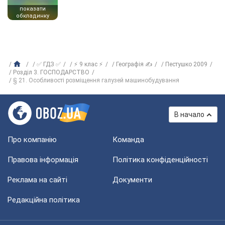
показати
обкладинку
✅ ГДЗ ✅
⚡ 9 клас ⚡
Географія ✍
Пестушко 2009
Розділ 3. ГОСПОДАРСТВО
§ 21. Особливості розміщення галузей машинобудування
В начало
Про компанію
Команда
Правова інформація
Політика конфіденційності
Реклама на сайті
Документи
Редакційна політика