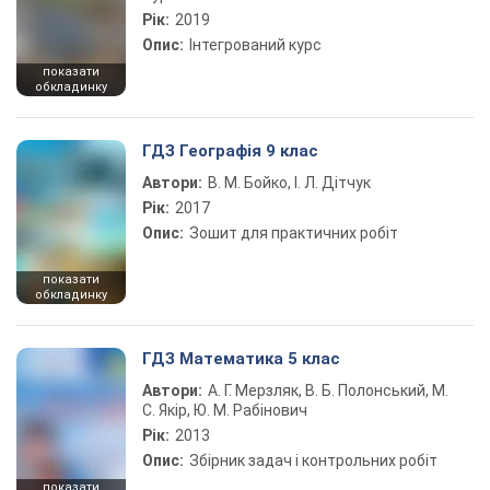
Рік:
2019
Опис:
Інтегрований курс
показати
обкладинку
ГДЗ Географія 9 клас
Автори:
В. М. Бойко, І. Л. Дітчук
Рік:
2017
Опис:
Зошит для практичних робіт
показати
обкладинку
ГДЗ Математика 5 клас
Автори:
А. Г. Мерзляк, В. Б. Полонський, М.
С. Якір, Ю. М. Рабінович
Рік:
2013
Опис:
Збірник задач і контрольних робіт
показати