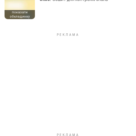
показати
обкладинку