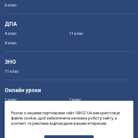
6 клас
ДПА
4 клас
11 клас
9 клас
ЗНО
11 клас
Онлайн уроки
1 клас
7 клас
2 клас
8 клас
Разом з нашими партнерами сайт OBOZ.UA використовує
файли cookie, щоб забезпечити належну роботу сайту, а
3 клас
9 клас
контент та реклама відповідали вашим інтересам.
4 клас
10 клас
5 клас
11 клас