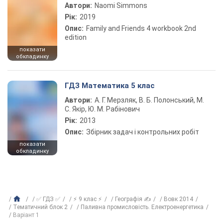
Автори:
Naomi Simmons
Рік:
2019
Опис:
Family and Friends 4 workbook 2nd
edition
показати
обкладинку
ГДЗ Математика 5 клас
Автори:
А. Г. Мерзляк, В. Б. Полонський, М.
С. Якір, Ю. М. Рабінович
Рік:
2013
Опис:
Збірник задач і контрольних робіт
показати
обкладинку
✅ ГДЗ ✅
⚡ 9 клас ⚡
Географія ✍
Вовк 2014
Тематичний блок 2
Паливна промисловість. Електроенергетика
Варіант 1