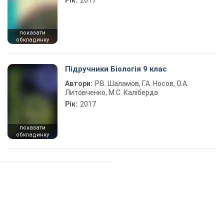
Рік:
2017
показати
обкладинку
Підручники Біологія 9 клас
Автори:
Р.В. Шаламов, Г.А. Носов, О.А.
Литовченко, М.С. Каліберда
Рік:
2017
показати
обкладинку