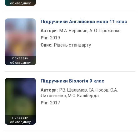
обкладинку
Підручники Англійська мова 11 клас
Автори:
М.А. Нерсісян, А. О. Піроженко
Рік:
2019
Опис:
Рівень стандарту
показати
обкладинку
Підручники Біологія 9 клас
Автори:
Р.В. Шаламов, Г.А. Носов, О.А.
Литовченко, М.С. Каліберда
Рік:
2017
показати
обкладинку