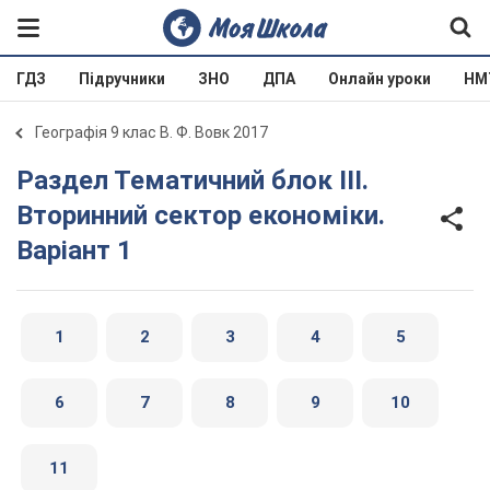
ГДЗ
Підручники
ЗНО
ДПА
Онлайн уроки
НМ
Географія 9 клас В. Ф. Вовк 2017
Раздел Тематичний блок III.
Вторинний сектор економіки.
Варіант 1
1
2
3
4
5
6
7
8
9
10
11