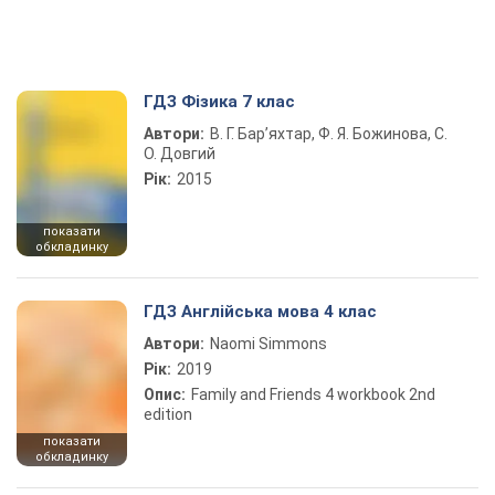
ГДЗ Фізика 7 клас
Автори:
В. Г. Бар’яхтар, Ф. Я. Божинова, С.
О. Довгий
Рік:
2015
показати
обкладинку
ГДЗ Англійська мова 4 клас
Автори:
Naomi Simmons
Рік:
2019
Опис:
Family and Friends 4 workbook 2nd
edition
показати
обкладинку