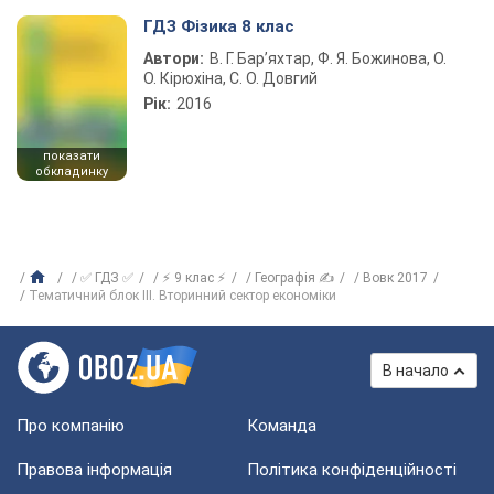
ГДЗ Фізика 8 клас
Автори:
В. Г. Бар’яхтар, Ф. Я. Божинова, О.
О. Кірюхіна, С. О. Довгий
Рік:
2016
показати
обкладинку
✅ ГДЗ ✅
⚡ 9 клас ⚡
Географія ✍
Вовк 2017
Тематичний блок III. Вторинний сектор економіки
В начало
Про компанію
Команда
Правова інформація
Політика конфіденційності