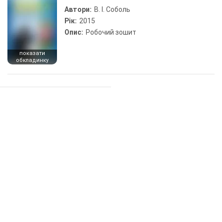
Автори:
В. І. Соболь
Рік:
2015
Опис:
Робочий зошит
показати
обкладинку