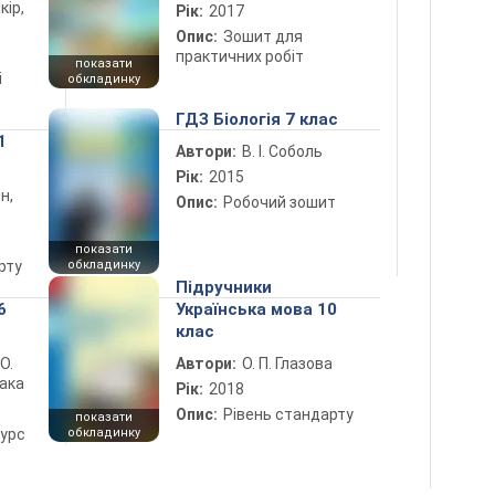
кір,
Рік:
2017
Опис:
Зошит для
практичних робіт
показати
і
обкладинку
ГДЗ Біологія 7 клас
1
Автори:
В. І. Соболь
Рік:
2015
н,
Опис:
Робочий зошит
показати
рту
обкладинку
Підручники
6
Українська мова 10
клас
 О.
Автори:
О. П. Глазова
лака
Рік:
2018
Опис:
Рівень стандарту
показати
курс
обкладинку