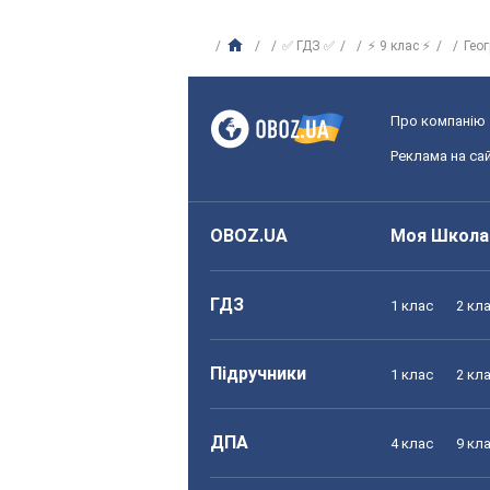
✅ ГДЗ ✅
⚡ 9 клас ⚡
Гео
Про компанію
Реклама на сай
OBOZ.UA
Моя Школа
ГДЗ
1 клас
2 кл
Підручники
1 клас
2 кл
ДПА
4 клас
9 кл