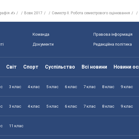
графія ✍
Вовк 2017
Семестр ІІ. Робота семестрового оцінювання
Команда
Правова інформація
ті
Документи
Редакційна політика
Світ
Спорт
Суспільство
Всі новини
Новини ос
ас
3 клас
4 клас
5 клас
6 клас
7 клас
8 клас
9 клас
ас
3 клас
4 клас
5 клас
6 клас
7 клас
8 клас
9 клас
ас
11 клас