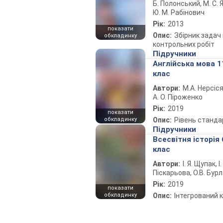
Б. Полонський, М. С. Я
Ю. М. Рабінович
Рік:
2013
показати
Опис:
Збірник задач 
обкладинку
контрольних робіт
Підручники
Англійська мова 1
клас
Автори:
М.А. Нерсіся
А. О. Піроженко
Рік:
2019
показати
обкладинку
Опис:
Рівень станда
Підручники
Всесвітня історія 
клас
Автори:
І. Я. Щупак, І.
Піскарьова, О.В. Бур
Рік:
2019
показати
обкладинку
Опис:
Інтегрований 