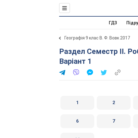
ГДЗ
Підр
Географія 9 клас В. Ф. Вовк 2017
Раздел Семестр ІІ. Робота семестрового оцінювання.
Варіант 1
1
2
6
7