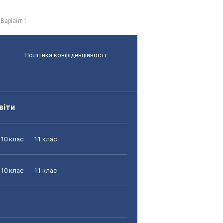
Варіант 1
Політика конфіденційності
віти
10 клас
11 клас
10 клас
11 клас