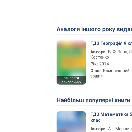
Аналоги іншого року вида
ГДЗ Географія 9 к
Автори:
В. Ф. Вовк, Л.
Костенко
Рік:
2014
Опис:
Комплексний
зошит
показати
обкладинку
Найбільш популярні книги
ГДЗ Математика 
клас
Автори:
А. Г. Мерзляк