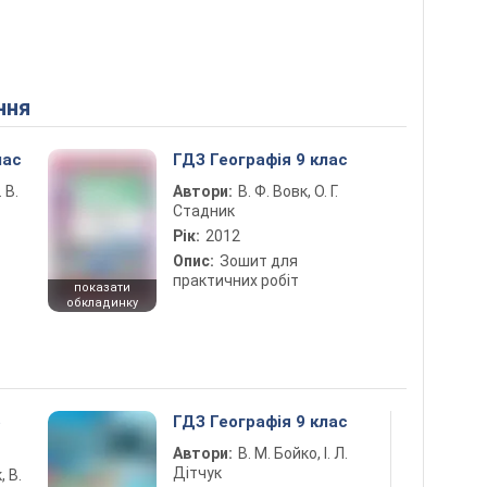
ння
лас
ГДЗ Географія 9 клас
 В.
Автори:
В. Ф. Вовк, О. Г.
Стадник
Рік:
2012
Опис:
Зошит для
практичних робіт
показати
обкладинку
5
ГДЗ Географія 9 клас
Автори:
В. М. Бойко, І. Л.
Дітчук
, В.