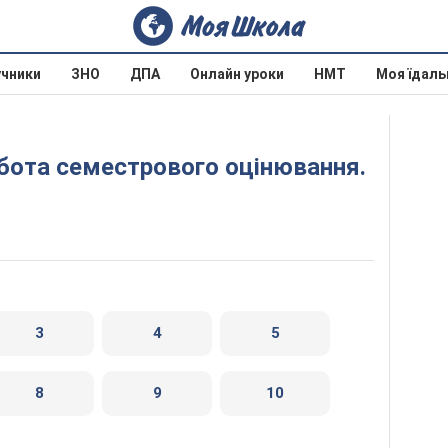
учники
ЗНО
ДПА
Онлайн уроки
НМТ
Моя їдаль
3
4
5
8
9
10