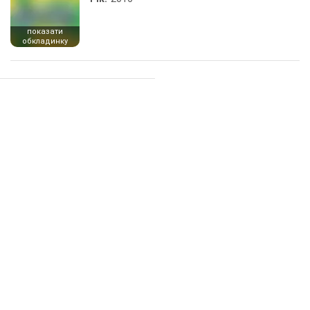
показати
обкладинку