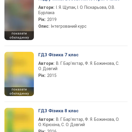
Автори:
І. Я. Щупак, І. О. Піскарьова, О.В.
Бурлака
Рік:
2019
Опис:
Інтегрований курс
показати
обкладинку
ГДЗ Фізика 7 клас
Автори:
В. Г. Бар’яхтар, Ф. Я. Божинова, С.
О. Довгий
Рік:
2015
показати
обкладинку
ГДЗ Фізика 8 клас
Автори:
В. Г. Бар’яхтар, Ф. Я. Божинова, О.
О. Кірюхіна, С. О. Довгий
Рік:
2016