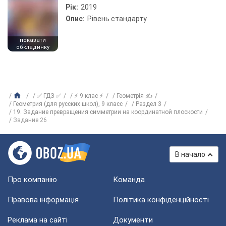
Рік:
2019
Опис:
Рівень стандарту
показати
обкладинку
✅ ГДЗ ✅
⚡ 9 клас ⚡
Геометрія ✍
Геометрия (для русских школ), 9 класс
Раздел 3
19. Задание превращения симметрии на координатной плоскости
Задание 26
В начало
Про компанію
Команда
Правова інформація
Політика конфіденційності
Реклама на сайті
Документи