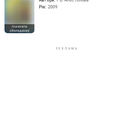
Автори:
Г. В. Апостолова
Рік:
2009
показати
обкладинку