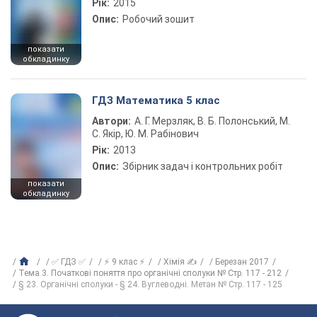
Рік:
2015
Опис:
Робочий зошит
показати
обкладинку
ГДЗ Математика 5 клас
Автори:
А. Г. Мерзляк, В. Б. Полонський, М.
С. Якір, Ю. М. Рабінович
Рік:
2013
Опис:
Збірник задач і контрольних робіт
показати
обкладинку
✅ ГДЗ ✅
⚡ 9 клас ⚡
Хімія ✍
Березан 2017
Тема 3. Початкові поняття про органічні сполуки № Стр. 117 - 212
§ 23. Органічні сполуки - § 24. Вуглеводні. Метан № Стр. 117 - 125