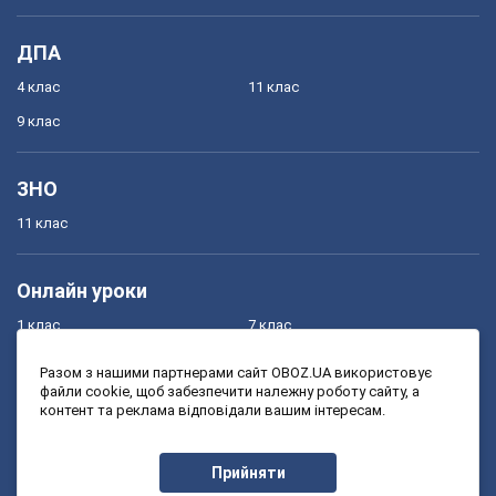
ДПА
4 клас
11 клас
9 клас
ЗНО
11 клас
Онлайн уроки
1 клас
7 клас
2 клас
8 клас
Разом з нашими партнерами сайт OBOZ.UA використовує
файли cookie, щоб забезпечити належну роботу сайту, а
3 клас
9 клас
контент та реклама відповідали вашим інтересам.
4 клас
10 клас
5 клас
11 клас
Прийняти