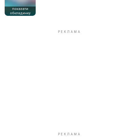
показати
обкладинку