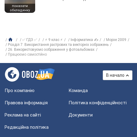
показати
обкладинку
✅ ГДЗ ✅
⚡ 9 клас ⚡
Інформатика ✍
Морзе 2009
Розділ 7. Використання растрових та векторніх зображень
26. Використовуємо зображення у фотоальбомах
Працюємо самостійно
В начало
Про компанію
Команда
Правова інформація
Політика конфіденційності
Реклама на сайті
Документи
Редакційна політика