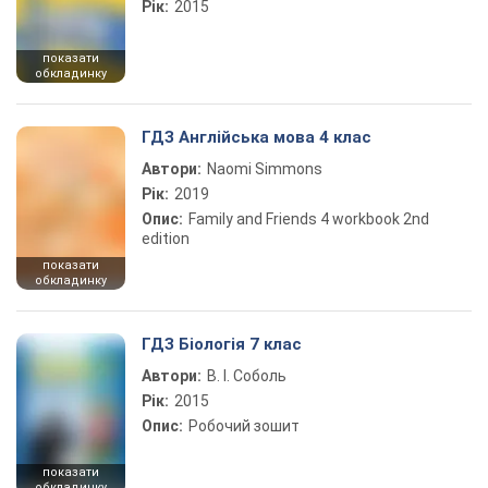
Рік:
2015
показати
обкладинку
ГДЗ Англійська мова 4 клас
Автори:
Naomi Simmons
Рік:
2019
Опис:
Family and Friends 4 workbook 2nd
edition
показати
обкладинку
ГДЗ Біологія 7 клас
Автори:
В. І. Соболь
Рік:
2015
Опис:
Робочий зошит
показати
обкладинку