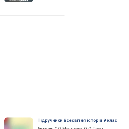
Підручники Всесвітня історія 9 клас
Автори:
О.О. Мартинюк, О. О. Гісем