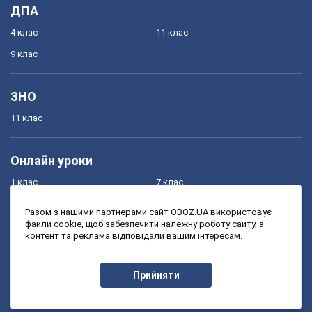
ДПА
4 клас
11 клас
9 клас
ЗНО
11 клас
Онлайн уроки
1 клас
7 клас
2 клас
8 клас
Разом з нашими партнерами сайт OBOZ.UA використовує
файли cookie, щоб забезпечити належну роботу сайту, а
3 клас
9 клас
контент та реклама відповідали вашим інтересам.
4 клас
10 клас
5 клас
11 клас
Прийняти
6 клас