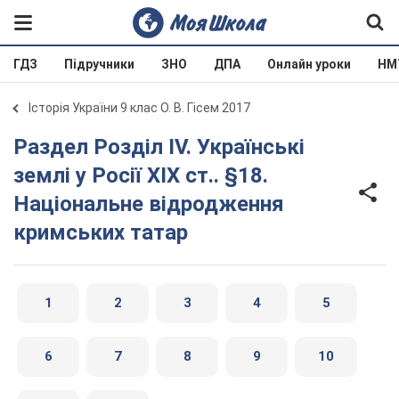
ГДЗ
Підручники
ЗНО
ДПА
Онлайн уроки
НМ
Історія України 9 клас О. В. Гісем 2017
Раздел Розділ IV. Українські
землі у Росії XIX ст.. §18.
Національне відродження
кримських татар
1
2
3
4
5
6
7
8
9
10