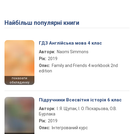
Найбільш популярні книги
Play Video
ГДЗ Англійська мова 4 клас
Автори:
Naomi Simmons
Рік:
2019
Опис:
Family and Friends 4 workbook 2nd
edition
показати
обкладинку
Підручники Всесвітня історія 6 клас
Автори:
І. Я. Щупак, І. О. Піскарьова, О.В.
Бурлака
Рік:
2019
Опис:
Інтегрований курс