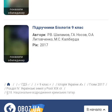
показати
обкладинку
Підручники Біологія 9 клас
Автори:
Р.В. Шаламов, Г.А. Носов, О.А.
Литовченко, М.С. Каліберда
Рік:
2017
показати
обкладинку
✅ ГДЗ ✅
⚡ 9 клас ⚡
Історія України ✍
Гісем 2017
Розділ IV. Українські землі у Росії XIX ст.
§18. Національне відродження кримських татар
В начало