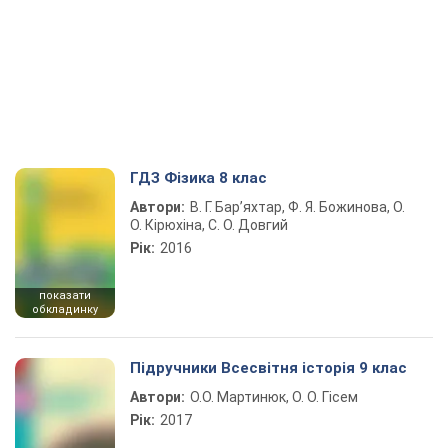
ГДЗ Фізика 8 клас
Автори:
В. Г. Бар’яхтар, Ф. Я. Божинова, О.
О. Кірюхіна, С. О. Довгий
Рік:
2016
показати
обкладинку
Підручники Всесвітня історія 9 клас
Автори:
О.О. Мартинюк, О. О. Гісем
Рік:
2017