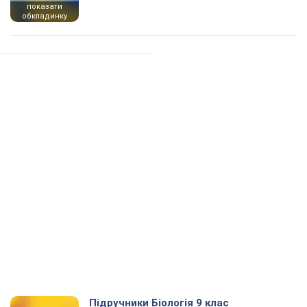
показати
обкладинку
Підручники Біологія 9 клас