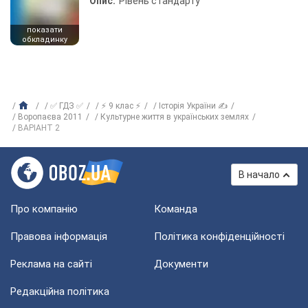
Опис:
Рівень стандарту
показати
обкладинку
✅ ГДЗ ✅
⚡ 9 клас ⚡
Історія України ✍
Воропаєва 2011
Культурне життя в українських землях
ВАРІАНТ 2
В начало
Про компанію
Команда
Правова інформація
Політика конфіденційності
Реклама на сайті
Документи
Редакційна політика