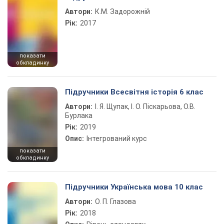
Автори:
К.М. Задорожній
Рік:
2017
показати
обкладинку
Підручники Всесвітня історія 6 клас
Автори:
І. Я. Щупак, І. О. Піскарьова, О.В.
Бурлака
Рік:
2019
Опис:
Інтегрований курс
показати
обкладинку
Підручники Українська мова 10 клас
Автори:
О. П. Глазова
Рік:
2018