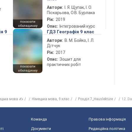
Автори:
І. Я. Щупак, І. О.
т
Піскарьова, О.В. Бурлака
Рік:
2019
показати
обкладинку
Опис:
Інтегрований курс
ія 9
ГДЗ Географія 9 клас
Автори:
В. М. Бойко, І. Л.
Дітчук
Рік:
2017
Опис:
Зошит для
практичних робіт
показати
обкладинку
ецька мова ✍
Нiмецька мова, 9 клас
Розділ 7_Hauslektüre
12. D
Команда
Правова інформація
ті
Документи
Редакційна політика