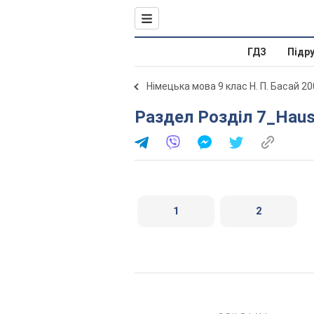
ГДЗ
Підр
Німецька мова 9 клас Н. П. Басай 2
Раздел Розділ 7_Haus
1
2