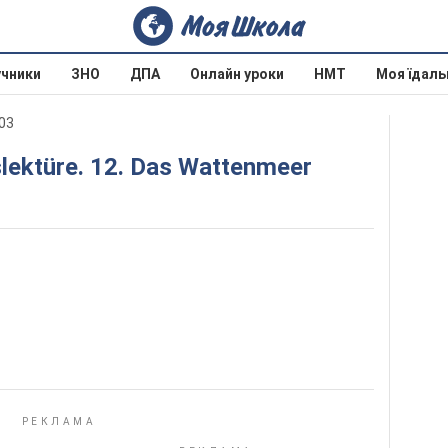
учники
ЗНО
ДПА
Онлайн уроки
НМТ
Моя їдаль
003
lektüre. 12. Das Wattenmeer