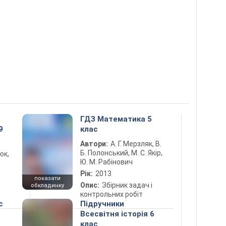
ГДЗ Математика 5
9
клас
Автори:
А. Г. Мерзляк, В.
Б. Полонський, М. С. Якір,
юк,
Ю. М. Рабінович
Рік:
2013
показати
Опис:
Збірник задач і
обкладинку
контрольних робіт
с
Підручники
Всесвітня історія 6
клас