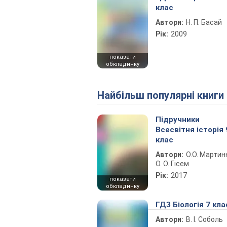
клас
Автори:
Н. П. Басай
Рік:
2009
показати
обкладинку
Найбільш популярні книги
Підручники
Всесвітня історія 
клас
Автори:
О.О. Мартин
О. О. Гісем
Рік:
2017
показати
обкладинку
ГДЗ Біологія 7 кла
Автори:
В. І. Соболь