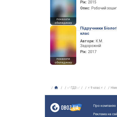
Рік:
2015
Опис:
Робочий зоши
показати
обкладинку
Підручники Біолог
клас
Автори:
К.М.
Задорожній
Рік:
2017
показати
обкладинку
✅ ГДЗ ✅
⚡ 9 клас ⚡
Нім
Про компанію
Реклама на сай