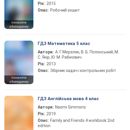
Рік:
2015
Опис:
Робочий зошит
показати
обкладинку
ГДЗ Математика 5 клас
Автори:
А. Г. Мерзляк, В. Б. Полонський, М.
С. Якір, Ю. М. Рабінович
Рік:
2013
Опис:
Збірник задач і контрольних робіт
показати
обкладинку
ГДЗ Англійська мова 4 клас
Автори:
Naomi Simmons
Рік:
2019
Опис:
Family and Friends 4 workbook 2nd
edition