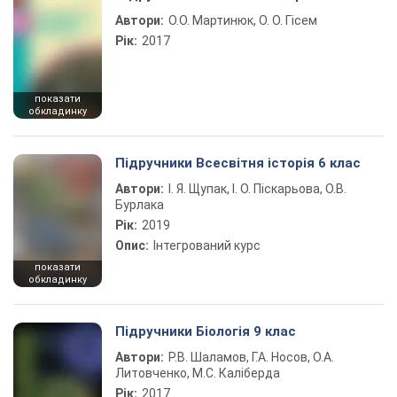
Автори:
О.О. Мартинюк, О. О. Гісем
Рік:
2017
показати
обкладинку
Підручники Всесвітня історія 6 клас
Автори:
І. Я. Щупак, І. О. Піскарьова, О.В.
Бурлака
Рік:
2019
Опис:
Інтегрований курс
показати
обкладинку
Підручники Біологія 9 клас
Автори:
Р.В. Шаламов, Г.А. Носов, О.А.
Литовченко, М.С. Каліберда
Рік:
2017