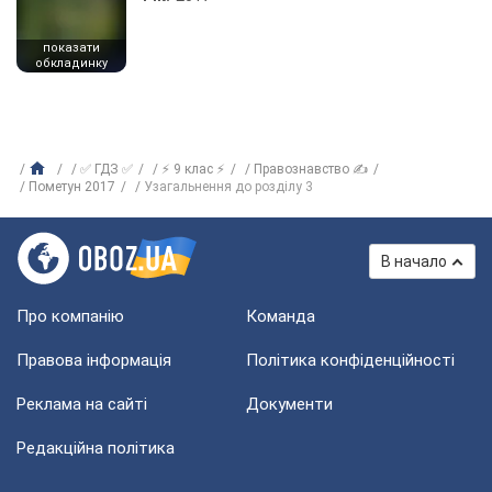
показати
обкладинку
✅ ГДЗ ✅
⚡ 9 клас ⚡
Правознавство ✍
Пометун 2017
Узагальнення до розділу 3
В начало
Про компанію
Команда
Правова інформація
Політика конфіденційності
Реклама на сайті
Документи
Редакційна політика