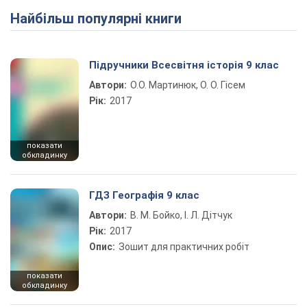
Найбільш популярні книги
Play Video
Підручники Всесвітня історія 9 клас
Автори:
О.О. Мартинюк, О. О. Гісем
Рік:
2017
показати
обкладинку
ГДЗ Географія 9 клас
Автори:
В. М. Бойко, І. Л. Дітчук
Рік:
2017
Опис:
Зошит для практичних робіт
показати
обкладинку