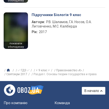
обкладинку
Підручники Біологія 9 клас
Автори:
Р.В. Шаламов, Г.А. Носов, О.А.
Литовченко, М.С. Каліберда
Рік:
2017
показати
обкладинку
✅ ГДЗ ✅
⚡ 9 клас ⚡
Правознавство ✍
Святокум 2017
Раздел I. Основы теории государства и права
В начало
Про компанію
Команда