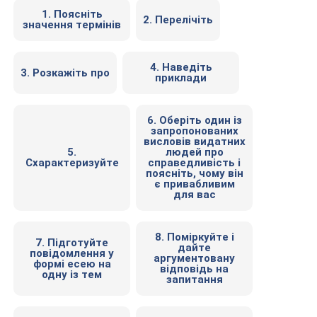
1. Поясніть
2. Перелічіть
значення термінів
4. Наведіть
3. Розкажіть про
приклади
6. Оберіть один із
запропонованих
висловів видатних
5.
людей про
Схарактеризуйте
справедливість і
поясніть, чому він
є привабливим
для вас
8. Поміркуйте і
7. Підготуйте
дайте
повідомлення у
аргументовану
формі есею на
відповідь на
одну із тем
запитання