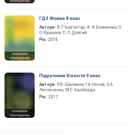
обкладинку
ГДЗ Фізика 8 клас
Автори:
В. Г. Бар’яхтар, Ф. Я. Божинова, О.
О. Кірюхіна, С. О. Довгий
Рік:
2016
показати
обкладинку
Підручники Біологія 9 клас
Автори:
Р.В. Шаламов, Г.А. Носов, О.А.
Литовченко, М.С. Каліберда
Рік:
2017
показати
обкладинку