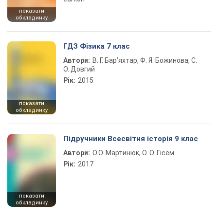
показати
обкладинку
ГДЗ Фізика 7 клас
Автори:
В. Г. Бар’яхтар, Ф. Я. Божинова, С.
О. Довгий
Рік:
2015
показати
обкладинку
Підручники Всесвітня історія 9 клас
Автори:
О.О. Мартинюк, О. О. Гісем
Рік:
2017
показати
обкладинку