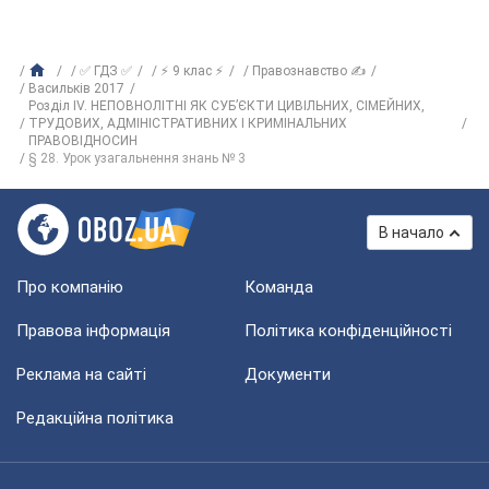
✅ ГДЗ ✅
⚡ 9 клас ⚡
Правознавство ✍
Васильків 2017
Розділ IV. НЕПОВНОЛІТНІ ЯК СУБ’ЄКТИ ЦИВІЛЬНИХ, СІМЕЙНИХ,
ТРУДОВИХ, АДМІНІСТРАТИВНИХ І КРИМІНАЛЬНИХ
ПРАВОВІДНОСИН
§ 28. Урок узагальнення знань № 3
В начало
Про компанію
Команда
Правова інформація
Політика конфіденційності
Реклама на сайті
Документи
Редакційна політика