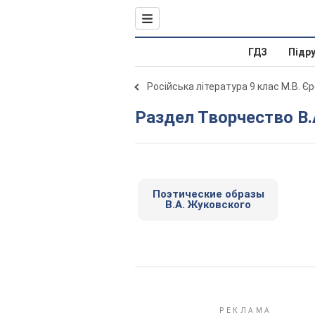
ГДЗ
Підр
Російська література 9 клас М.В. Є
Раздел Творчество В
Поэтические образы
В.А. Жуковского