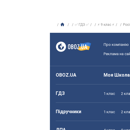
✅ ГДЗ ✅
⚡ 9 клас ⚡
Рос
Про компанію
Реклама на сай
OBOZ.UA
Моя Школа
ГДЗ
1 клас
2 кл
Підручники
1 клас
2 кл
ДПА