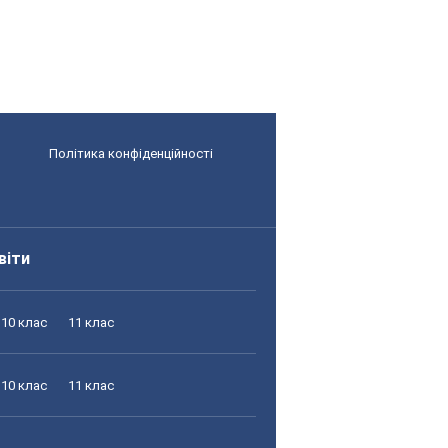
Політика конфіденційності
віти
10 клас
11 клас
10 клас
11 клас