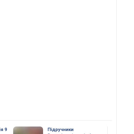
ія 9
Підручники