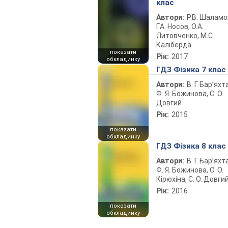
клас
Автори:
Р.В. Шаламо
Г.А. Носов, О.А.
Литовченко, М.С.
Каліберда
показати
Рік:
2017
обкладинку
ГДЗ Фізика 7 клас
Автори:
В. Г. Бар’яхт
Ф. Я. Божинова, С. О.
Довгий
Рік:
2015
показати
обкладинку
ГДЗ Фізика 8 клас
Автори:
В. Г. Бар’яхт
Ф. Я. Божинова, О. О.
Кірюхіна, С. О. Довги
Рік:
2016
показати
обкладинку