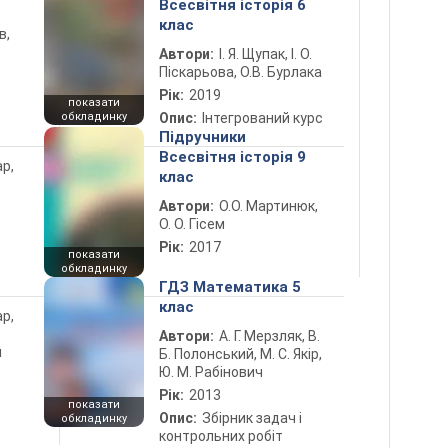
Всесвітня історія 6
клас
в,
Автори:
І. Я. Щупак, І. О.
Піскарьова, О.В. Бурлака
Рік:
2019
показати
обкладинку
Опис:
Інтегрований курс
Підручники
Всесвітня історія 9
ар,
клас
Автори:
О.О. Мартинюк,
О. О. Гісем
Рік:
2017
показати
обкладинку
ГДЗ Математика 5
клас
ар,
Автори:
А. Г. Мерзляк, В.
й
Б. Полонський, М. С. Якір,
Ю. М. Рабінович
Рік:
2013
показати
Опис:
Збірник задач і
обкладинку
контрольних робіт