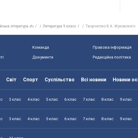
ійська література ✍
Литература 9 класс
Творчество В.А. Жуковского
Команда
Правова інформація
ті
Документи
Редакційна політика
Світ
Спорт
Суспільство
Всі новини
Новини ос
ас
3 клас
4 клас
5 клас
6 клас
7 клас
8 клас
9 клас
ас
3 клас
4 клас
5 клас
6 клас
7 клас
8 клас
9 клас