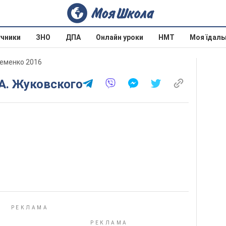
учники
ЗНО
ДПА
Онлайн уроки
НМТ
Моя їдаль
ременко 2016
.А. Жуковского