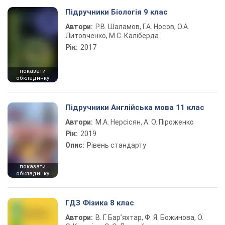
Підручники Біологія 9 клас
Автори:
Р.В. Шаламов, Г.А. Носов, О.А.
Литовченко, М.С. Каліберда
Рік:
2017
показати
обкладинку
Підручники Англійська мова 11 клас
Автори:
М.А. Нерсісян, А. О. Піроженко
Рік:
2019
Опис:
Рівень стандарту
показати
обкладинку
ГДЗ Фізика 8 клас
Автори:
В. Г. Бар’яхтар, Ф. Я. Божинова, О.