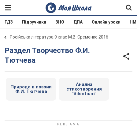
ГДЗ
Підручники
ЗНО
ДПА
Онлайн уроки
НМ
Російська література 9 клас М.В. Єременко 2016
Раздел Творчество Ф.И.
Тютчева
Анализ
Природа в поэзии
стихотворения
Ф.И. Тютчева
"Silentium"