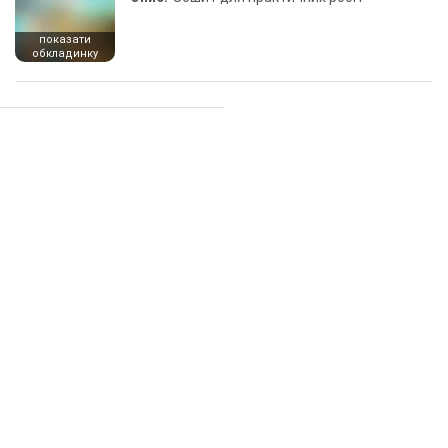
показати
обкладинку