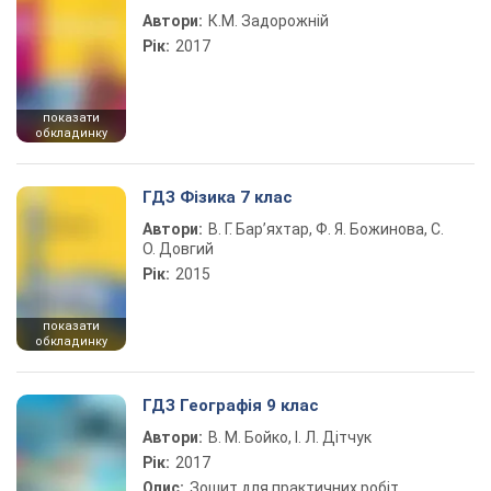
Автори:
К.М. Задорожній
Рік:
2017
показати
обкладинку
ГДЗ Фізика 7 клас
Автори:
В. Г. Бар’яхтар, Ф. Я. Божинова, С.
О. Довгий
Рік:
2015
показати
обкладинку
ГДЗ Географія 9 клас
Автори:
В. М. Бойко, І. Л. Дітчук
Рік:
2017
Опис:
Зошит для практичних робіт