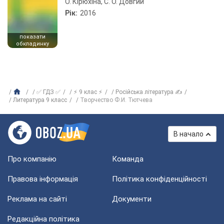
О. Кірюхіна, С. О. Довгий
Рік:
2016
показати
обкладинку
✅ ГДЗ ✅
⚡ 9 клас ⚡
Російська література ✍
Литература 9 класс
Творчество Ф.И. Тютчева
В начало
Про компанію
Команда
Правова інформація
Політика конфіденційності
Реклама на сайті
Документи
Редакційна політика