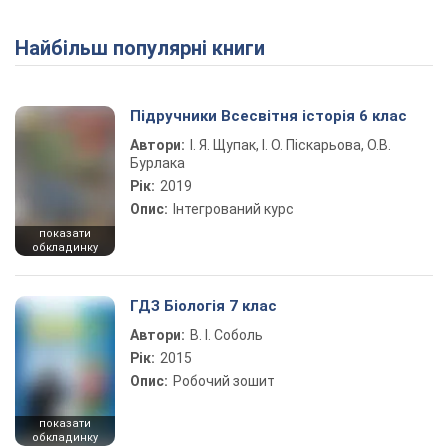
Найбільш популярні книги
Play Video
Підручники Всесвітня історія 6 клас
Автори:
І. Я. Щупак, І. О. Піскарьова, О.В.
Бурлака
Рік:
2019
Опис:
Інтегрований курс
показати
обкладинку
ГДЗ Біологія 7 клас
Автори:
В. І. Соболь
Рік:
2015
Опис:
Робочий зошит
показати
обкладинку