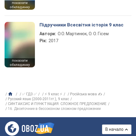
показати
обкладинку
Підручники Всесвітня історія 9 клас
Автори:
О.О. Мартинюк, О. О. Гісем
Рік:
2017
показати
обкладинку
✅ ГДЗ ✅
⚡ 9 клас ⚡
Російська мова ✍
Русский язык (2000-2011гг.), 9 клас
СИНТАКСИС И ПУНКТУАЦИЯ. СЛОЖНОЕ ПРЕДЛОЖЕНИЕ
16. Двоеточние в бессоюзном сложном предложении
В начало