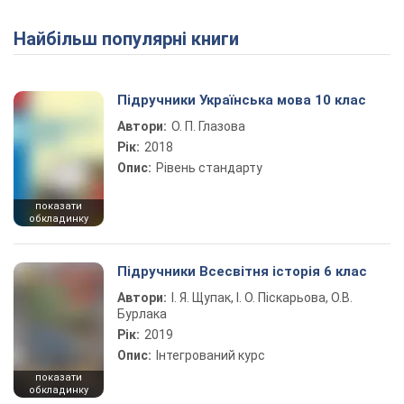
Найбільш популярні книги
Підручники Українська мова 10 клас
Автори:
О. П. Глазова
Рік:
2018
Опис:
Рівень стандарту
показати
обкладинку
Підручники Всесвітня історія 6 клас
Автори:
І. Я. Щупак, І. О. Піскарьова, О.В.
Бурлака
Рік:
2019
Опис:
Інтегрований курс
показати
обкладинку