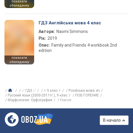
показати
обкладинку
ГДЗ Англійська мова 4 клас
Автори:
Naomi Simmons
Рік:
2019
Опис:
Family and Friends 4 workbook 2nd
edition
показати
обкладинку
✅ ГДЗ ✅
⚡ 9 клас ⚡
Російська мова ✍
Русский язык (2000-2011гг.), 9 клас
ПОВТОРЕНИЕ
Морфология. Орфография
Глагол
В начало