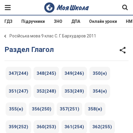
ГДЗ
Підручники
ЗНО
ДПА
Онлайн уроки
НМ
Російська мова 9 клас С. Г. Бархударов 2011
Раздел Глагол
347(244)
348(245)
349(246)
350(н)
351(247)
352(248)
353(249)
354(н)
355(н)
356(250)
357(251)
358(н)
359(252)
360(253)
361(254)
362(255)