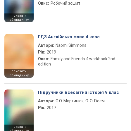
Опис:
Робочий зошит
показати
обкладинку
ГДЗ Англійська мова 4 клас
Автори:
Naomi Simmons
Рік:
2019
Опис:
Family and Friends 4 workbook 2nd
edition
показати
обкладинку
Підручники Всесвітня історія 9 клас
Автори:
О.О. Мартинюк, О. О. Гісем
Рік:
2017
показати
обкладинку