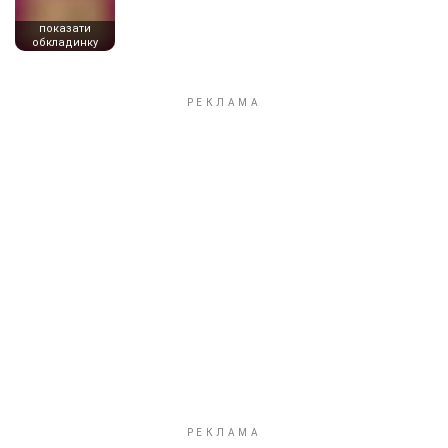
показати
обкладинку