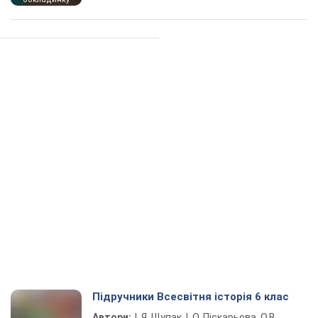
Підручники Всесвітня історія 6 клас
Автори:
І. Я. Щупак, І. О. Піскарьова, О.В.