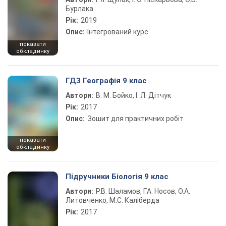
Бурлака
Рік:
2019
Опис:
Інтегрований курс
показати
обкладинку
ГДЗ Географія 9 клас
Автори:
В. М. Бойко, І. Л. Дітчук
Рік:
2017
Опис:
Зошит для практичних робіт
показати
обкладинку
Підручники Біологія 9 клас
Автори:
Р.В. Шаламов, Г.А. Носов, О.А.
Литовченко, М.С. Каліберда
Рік:
2017