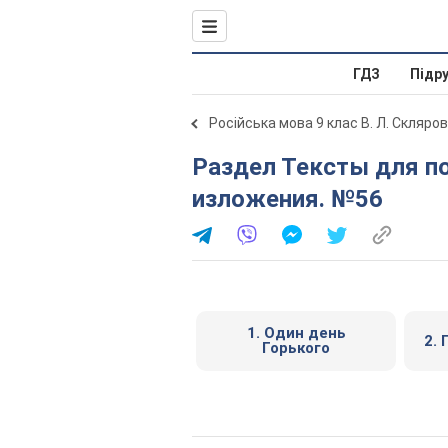
ГДЗ
Підр
Російська мова 9 клас В. Л. Скляро
Раздел Тексты для подробного или сжатого
изложения. №56
1. Один день
2. 
Горького