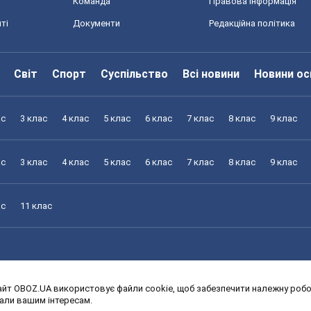
Команда
Правова інформація
ті
Документи
Редакційна політика
Світ
Спорт
Суспільство
Всі новини
Новини ос
ас
3 клас
4 клас
5 клас
6 клас
7 клас
8 клас
9 клас
ас
3 клас
4 клас
5 клас
6 клас
7 клас
8 клас
9 клас
ас
11 клас
йт OBOZ.UA використовує файли cookie, щоб забезпечити належну робот
ас
3 клас
4 клас
5 клас
6 клас
7 клас
8 клас
9 клас
дали вашим інтересам.