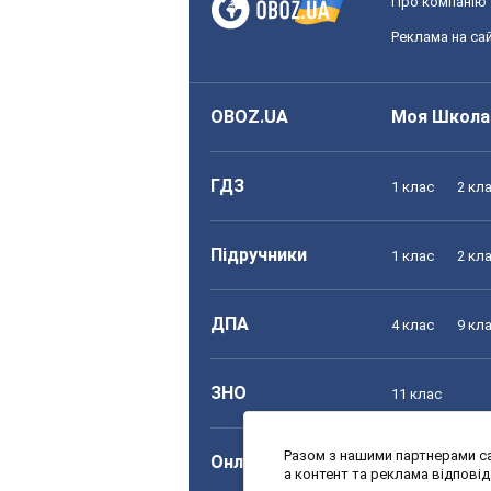
Про компанію
Реклама на сай
OBOZ.UA
Моя Школа
ГДЗ
1 клас
2 кл
Підручники
1 клас
2 кл
ДПА
4 клас
9 кл
ЗНО
11 клас
Разом з нашими партнерами са
Онлайн уроки
1 клас
2 кл
а контент та реклама відпові