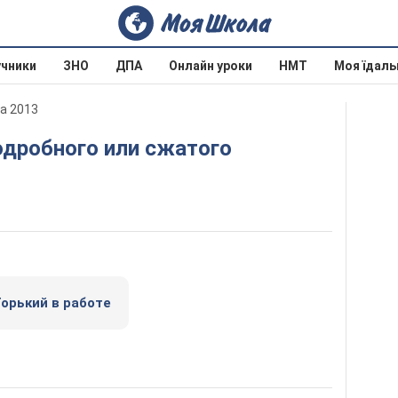
учники
ЗНО
ДПА
Онлайн уроки
НМТ
Моя їдаль
ва 2013
Горький в работе