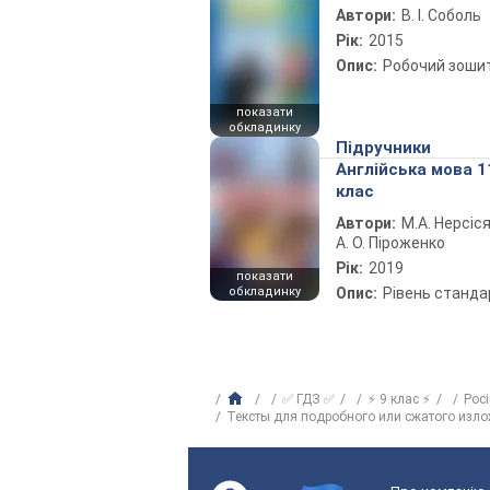
Автори:
В. І. Соболь
Рік:
2015
Опис:
Робочий зоши
показати
обкладинку
Підручники
Англійська мова 1
клас
Автори:
М.А. Нерсіся
А. О. Піроженко
Рік:
2019
показати
обкладинку
Опис:
Рівень станда
✅ ГДЗ ✅
⚡ 9 клас ⚡
Рос
Тексты для подробного или сжатого изл