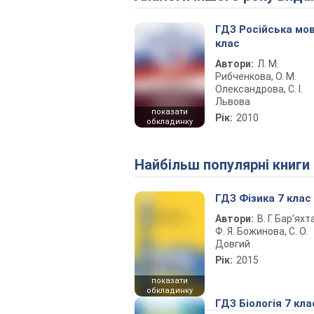
ГДЗ Російська мов
клас
Автори:
Л. М.
Рибченкова, О. М.
Олександрова, С. І.
Львова
показати
Рік:
2010
обкладинку
Найбільш популярні книги
ГДЗ Фізика 7 клас
Автори:
В. Г. Бар’яхт
Ф. Я. Божинова, С. О.
Довгий
Рік:
2015
показати
обкладинку
ГДЗ Біологія 7 кла