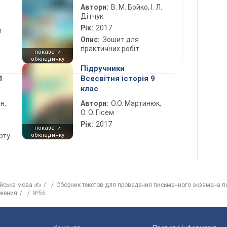
Автори:
В. М. Бойко, І. Л.
Дітчук
Рік:
2017
т
Опис:
Зошит для
практичних робіт
показати
обкладинку
Підручники
1
Всесвітня історія 9
клас
н,
Автори:
О.О. Мартинюк,
О. О. Гісем
Рік:
2017
показати
рту
обкладинку
ійська мова ✍
Сборник текстов для проведения письменного экзамена по
ожения
№56