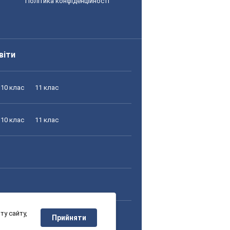
Політика конфіденційності
віти
10 клас
11 клас
10 клас
11 клас
у сайту,
10 клас
11 клас
Прийняти