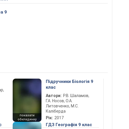
а 9
Підручники Біологія 9
клас
ар,
Автори:
Р.В. Шаламов,
Г.А. Носов, О.А.
Литовченко, М.С.
Каліберда
показати
Рік:
2017
обкладинку
с
ГДЗ Географія 9 клас