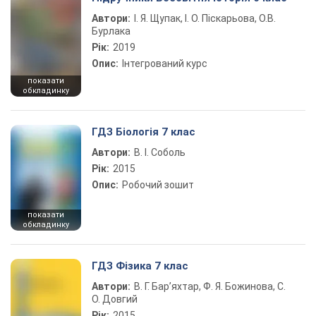
Автори:
І. Я. Щупак, І. О. Піскарьова, О.В.
Бурлака
Рік:
2019
Опис:
Інтегрований курс
показати
обкладинку
ГДЗ Біологія 7 клас
Автори:
В. І. Соболь
Рік:
2015
Опис:
Робочий зошит
показати
обкладинку
ГДЗ Фізика 7 клас
Автори:
В. Г. Бар’яхтар, Ф. Я. Божинова, С.
О. Довгий
Рік:
2015