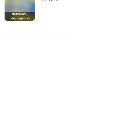
показати
обкладинку