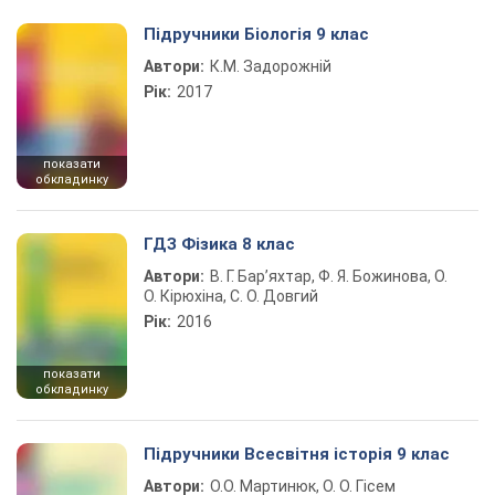
Підручники Біологія 9 клас
Автори:
К.М. Задорожній
Рік:
2017
показати
обкладинку
ГДЗ Фізика 8 клас
Автори:
В. Г. Бар’яхтар, Ф. Я. Божинова, О.
О. Кірюхіна, С. О. Довгий
Рік:
2016
показати
обкладинку
Підручники Всесвітня історія 9 клас
Автори:
О.О. Мартинюк, О. О. Гісем