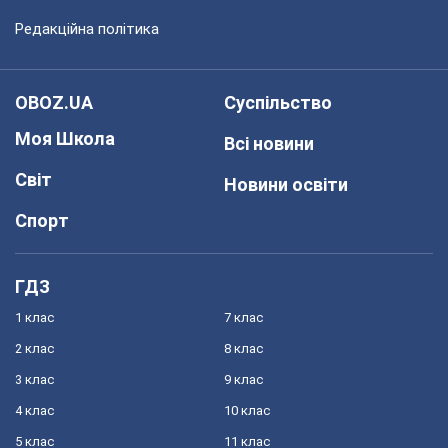
Редакційна політика
OBOZ.UA
Суспільство
Моя Школа
Всі новини
Світ
Новини освіти
Спорт
ГДЗ
1 клас
7 клас
2 клас
8 клас
3 клас
9 клас
4 клас
10 клас
5 клас
11 клас