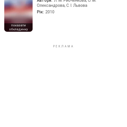
Автори:
Л. М. Рибченкова, О. М.
Олександрова, С. І. Львова
Рік:
2010
показати
обкладинку