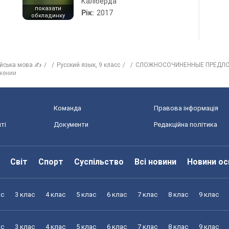
Каліберда
показати
Рік:
2017
обкладинку
ійська мова ✍
Русский язык, 9 класс
СЛОЖНОСОЧИНЕННЫЕ ПРЕДЛ
жении
Команда
Правова інформація
ті
Документи
Редакційна політика
Світ
Спорт
Суспільство
Всі новини
Новини ос
ас
3 клас
4 клас
5 клас
6 клас
7 клас
8 клас
9 клас
ас
3 клас
4 клас
5 клас
6 клас
7 клас
8 клас
9 клас