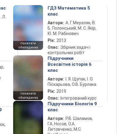
лас
ГДЗ Математика 5
клас
. Л.
Автори:
А. Г. Мерзляк, В.
Б. Полонський, М. С. Якір,
Ю. М. Рабінович
Рік:
2013
показати
Опис:
Збірник задач і
обкладинку
контрольних робіт
Підручники
Всесвітня історія 6
ар,
клас
й
Автори:
І. Я. Щупак, І. О.
Піскарьова, О.В. Бурлака
Рік:
2019
показати
обкладинку
Опис:
Інтегрований курс
Підручники Біологія 9
9
клас
Автори:
Р.В. Шаламов,
Г.А. Носов, О.А.
юк,
Литовченко, М.С.