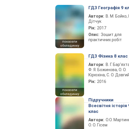
ГДЗ Географія 9 к
Автори:
В. М. Бойко, І
Дітчук
Рік:
2017
Опис:
Зошит для
практичних робіт
показати
обкладинку
ГДЗ Фізика 8 клас
Автори:
В. Г. Бар’яхт
Ф. Я. Божинова, О. О.
Кірюхіна, С. О. Довги
Рік:
2016
показати
обкладинку
Підручники
Всесвітня історія 
клас
Автори:
О.О. Мартин
О. О. Гісем