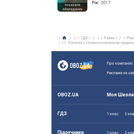
Рік:
2017
показати
обкладинку
✅ ГДЗ ✅
⚡ 9 клас ⚡
Рос
11. Понятие о сложносочиненном предло
Про компанію
Реклама на сай
OBOZ.UA
Моя Школа
ГДЗ
1 клас
2 кл
Підручники
1 клас
2 кл