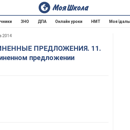
учники
ЗНО
ДПА
Онлайн уроки
НМТ
Моя їдаль
а 2014
чиненном предложении