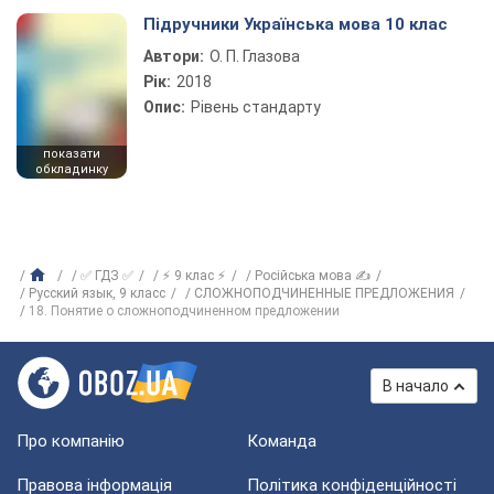
Підручники Українська мова 10 клас
Автори:
О. П. Глазова
Рік:
2018
Опис:
Рівень стандарту
показати
обкладинку
✅ ГДЗ ✅
⚡ 9 клас ⚡
Російська мова ✍
Русский язык, 9 класс
СЛОЖНОПОДЧИНЕННЫЕ ПРЕДЛОЖЕНИЯ
18. Понятие о сложноподчиненном предложении
В начало
Про компанію
Команда
Правова інформація
Політика конфіденційності