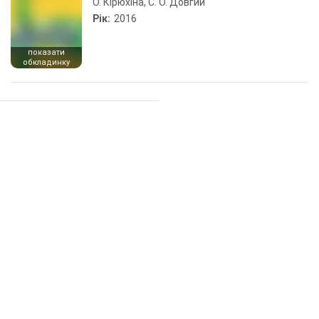
О. Кірюхіна, С. О. Довгий
Рік:
2016
показати
обкладинку