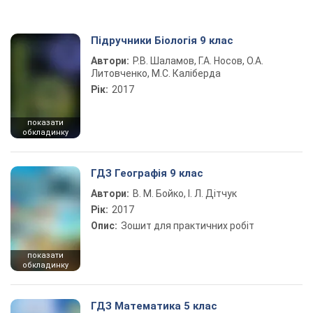
Підручники Біологія 9 клас
Автори:
Р.В. Шаламов, Г.А. Носов, О.А.
Литовченко, М.С. Каліберда
Рік:
2017
показати
обкладинку
ГДЗ Географія 9 клас
Автори:
В. М. Бойко, І. Л. Дітчук
Рік:
2017
Опис:
Зошит для практичних робіт
показати
обкладинку
ГДЗ Математика 5 клас