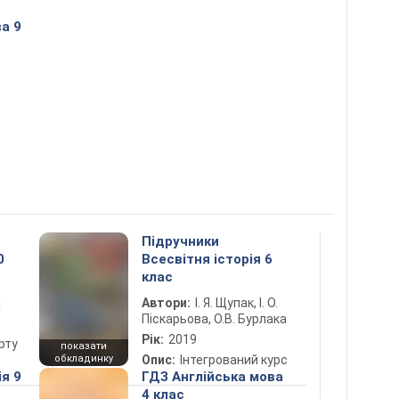
а 9
Підручники
0
Всесвітня історія 6
клас
а
Автори:
І. Я. Щупак, І. О.
Піскарьова, О.В. Бурлака
Рік:
2019
рту
показати
обкладинку
Опис:
Інтегрований курс
ія 9
ГДЗ Англійська мова
4 клас