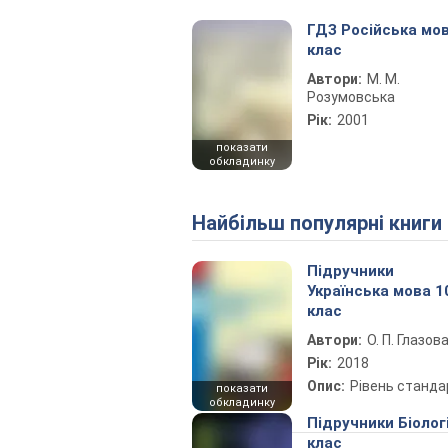
ГДЗ Російська мов
клас
Автори:
М. М.
Розумовська
Рік:
2001
показати
обкладинку
Найбільш популярні книги
Підручники
Українська мова 1
клас
Автори:
О. П. Глазов
Рік:
2018
Опис:
Рівень станда
показати
обкладинку
Підручники Біолог
клас