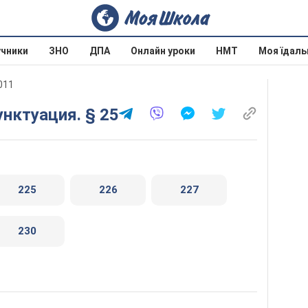
учники
ЗНО
ДПА
Онлайн уроки
НМТ
Моя їдаль
011
унктуация. § 25
225
226
227
230