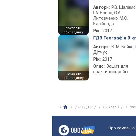
Автори:
Р.В. Шаламо
Г.А. Носов, О.А.
Литовченко, М.С.
Каліберда
показати
Рік:
2017
обкладинку
ГДЗ Географія 9 к
Автори:
В. М. Бойко, І
Дітчук
Рік:
2017
Опис:
Зошит для
практичних робіт
показати
обкладинку
✅ ГДЗ ✅
⚡ 9 клас ⚡
Рос
Про компанію