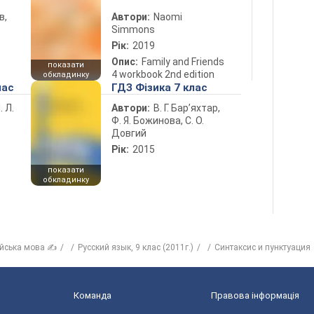
в,
Автори:
Naomi
Simmons
Рік:
2019
Опис:
Family and Friends
показати
4 workbook 2nd edition
обкладинку
лас
ГДЗ Фізика 7 клас
. Л.
Автори:
В. Г. Бар’яхтар,
Ф. Я. Божинова, С. О.
Довгий
Рік:
2015
показати
обкладинку
ійська мова ✍
Русский язык, 9 клас (2011г.)
Синтаксис и пунктуация
Команда
Правова інформація