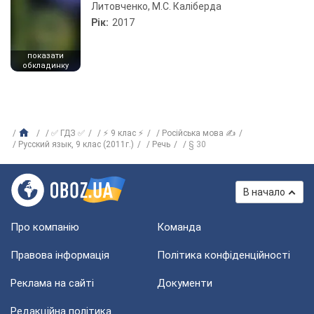
Литовченко, М.С. Каліберда
Рік:
2017
показати
обкладинку
✅ ГДЗ ✅
⚡ 9 клас ⚡
Російська мова ✍
Русский язык, 9 клас (2011г.)
Речь
§ 30
В начало
Про компанію
Команда
Правова інформація
Політика конфіденційності
Реклама на сайті
Документи
Редакційна політика