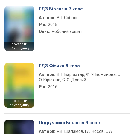
ГДЗ Біологія 7 клас
Автори:
В. І. Соболь
Рік:
2015
Опис:
Робочий зошит
показати
обкладинку
ГДЗ Фізика 8 клас
Автори:
В. Г. Бар’яхтар, Ф. Я. Божинова, О.
О. Кірюхіна, С. О. Довгий
Рік:
2016
показати
обкладинку
Підручники Біологія 9 клас
Автори:
Р.В. Шаламов, Г.А. Носов, О.А.