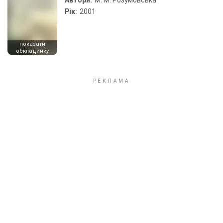
Автори:
М. М. Розумовська
Рік:
2001
показати
обкладинку