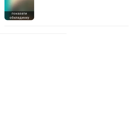
показати
обкладинку