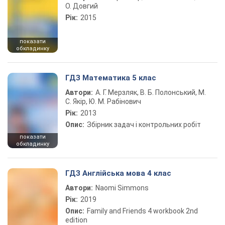
О. Довгий
Рік:
2015
показати
обкладинку
ГДЗ Математика 5 клас
Автори:
А. Г. Мерзляк, В. Б. Полонський, М.
С. Якір, Ю. М. Рабінович
Рік:
2013
Опис:
Збірник задач і контрольних робіт
показати
обкладинку
ГДЗ Англійська мова 4 клас
Автори:
Naomi Simmons
Рік:
2019
Опис:
Family and Friends 4 workbook 2nd
edition