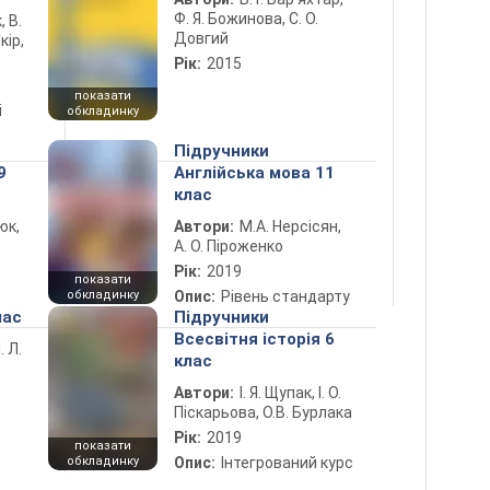
Ф. Я. Божинова, С. О.
, В.
Довгий
кір,
Рік:
2015
показати
і
обкладинку
Підручники
9
Англійська мова 11
клас
юк,
Автори:
М.А. Нерсісян,
А. О. Піроженко
Рік:
2019
показати
обкладинку
Опис:
Рівень стандарту
лас
Підручники
Всесвітня історія 6
. Л.
клас
Автори:
І. Я. Щупак, І. О.
Піскарьова, О.В. Бурлака
Рік:
2019
показати
обкладинку
Опис:
Інтегрований курс