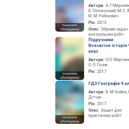
Автори:
А. Г. Мерзляк
Б. Полонський, М. С. Я
Ю. М. Рабінович
Рік:
2013
показати
Опис:
Збірник задач 
обкладинку
контрольних робіт
Підручники
Всесвітня історія 
клас
Автори:
О.О. Мартин
О. О. Гісем
Рік:
2017
показати
обкладинку
ГДЗ Географія 9 к
Автори:
В. М. Бойко, І
Дітчук
Рік:
2017
Опис:
Зошит для
практичних робіт
показати
обкладинку