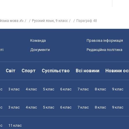
ійська мова ✍
Русский язык, 9 класс
Параграф 48
Команда
Правова інформація
ті
Документи
Редакційна політика
Світ
Спорт
Суспільство
Всі новини
Новини ос
ас
3 клас
4 клас
5 клас
6 клас
7 клас
8 клас
9 клас
ас
3 клас
4 клас
5 клас
6 клас
7 клас
8 клас
9 клас
ас
11 клас