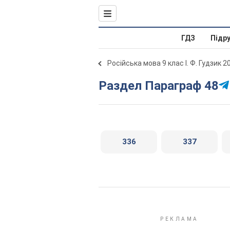
ГДЗ
Підр
Російська мова 9 клас І. Ф. Гудзик 2
Раздел Параграф 48
336
337