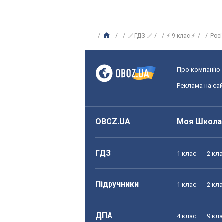
✅ ГДЗ ✅
⚡ 9 клас ⚡
Рос
Про компанію
Реклама на сай
OBOZ.UA
Моя Школа
ГДЗ
1 клас
2 кл
Підручники
1 клас
2 кл
ДПА
4 клас
9 кл