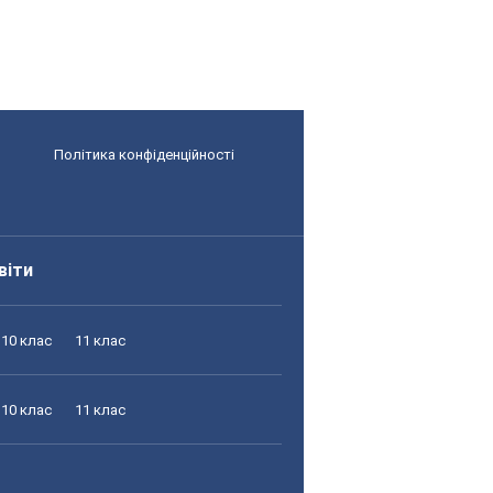
Політика конфіденційності
віти
10 клас
11 клас
10 клас
11 клас