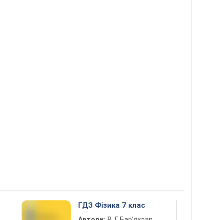
5
ГДЗ Фізика 7 клас
Автори:
В. Г. Бар’яхтар,