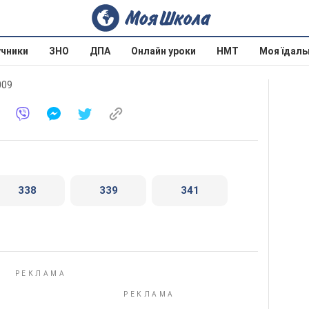
учники
ЗНО
ДПА
Онлайн уроки
НМТ
Моя їдаль
009
338
339
341