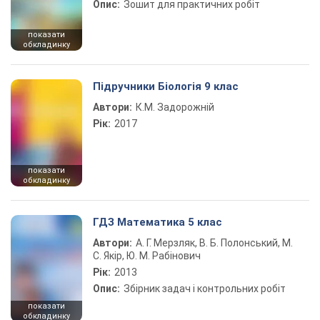
Опис:
Зошит для практичних робіт
показати
обкладинку
Підручники Біологія 9 клас
Автори:
К.М. Задорожній
Рік:
2017
показати
обкладинку
ГДЗ Математика 5 клас
Автори:
А. Г. Мерзляк, В. Б. Полонський, М.
С. Якір, Ю. М. Рабінович
Рік:
2013
Опис:
Збірник задач і контрольних робіт
показати
обкладинку