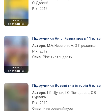
О. Довгий
Рік:
2015
показати
обкладинку
Підручники Англійська мова 11 клас
Автори:
М.А. Нерсісян, А. О. Піроженко
Рік:
2019
Опис:
Рівень стандарту
показати
обкладинку
Підручники Всесвітня історія 6 клас
Автори:
І. Я. Щупак, І. О. Піскарьова, О.В.
Бурлака
Рік:
2019
Опис:
Інтегрований курс