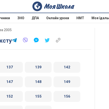
учники
ЗНО
ДПА
Онлайн уроки
НМТ
Моя їдаль
ова 2005
ексту
137
139
142
147
148
149
152
155
156