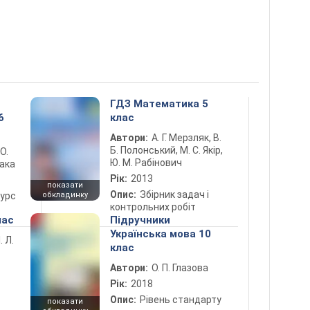
ГДЗ Математика 5
6
клас
Автори:
А. Г. Мерзляк, В.
Б. Полонський, М. С. Якір,
 О.
Ю. М. Рабінович
лака
Рік:
2013
показати
Опис:
Збірник задач і
курс
обкладинку
контрольних робіт
лас
Підручники
Українська мова 10
. Л.
клас
Автори:
О. П. Глазова
Рік:
2018
Опис:
Рівень стандарту
показати