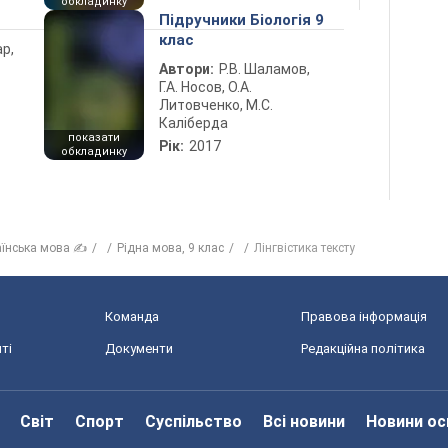
обкладинку
Підручники Біологія 9
клас
ар,
Автори:
Р.В. Шаламов,
Г.А. Носов, О.А.
Литовченко, М.С.
Каліберда
показати
Рік:
2017
обкладинку
аїнська мова ✍
Рiдна мова, 9 клас
Лінгвістика тексту
Команда
Правова інформація
ті
Документи
Редакційна політика
Світ
Спорт
Суспільство
Всі новини
Новини ос