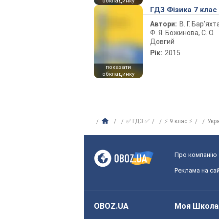
обкладинку
ГДЗ Фізика 7 клас
Автори:
В. Г. Бар’яхт
Ф. Я. Божинова, С. О.
Довгий
Рік:
2015
показати
обкладинку
✅ ГДЗ ✅
⚡ 9 клас ⚡
Укр
Про компанію
Реклама на сай
OBOZ.UA
Моя Школа