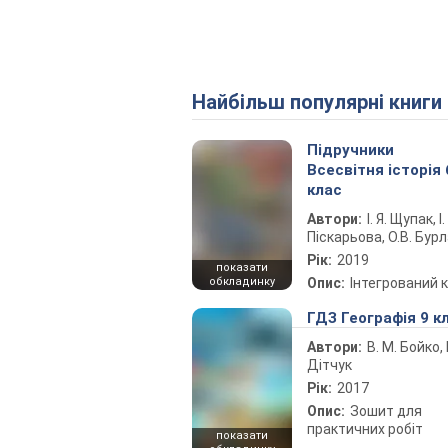
Найбільш популярні книги
Підручники
Всесвітня історія 
клас
Автори:
І. Я. Щупак, І.
Піскарьова, О.В. Бур
Рік:
2019
показати
обкладинку
Опис:
Інтегрований 
ГДЗ Географія 9 к
Автори:
В. М. Бойко, І
Дітчук
Рік:
2017
Опис:
Зошит для
практичних робіт
показати