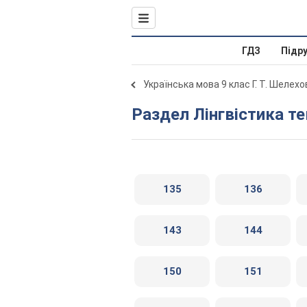
ГДЗ
Підр
Українська мова 9 клас Г. Т. Шелех
Раздел Лінгвістика т
135
136
143
144
150
151