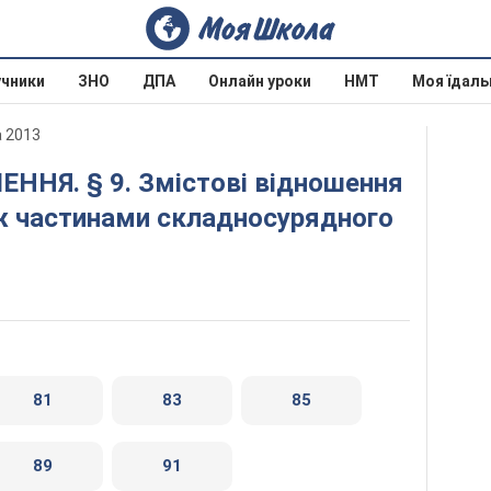
учники
ЗНО
ДПА
Онлайн уроки
НМТ
Моя їдаль
а 2013
іж частинами складносурядного
81
83
85
89
91