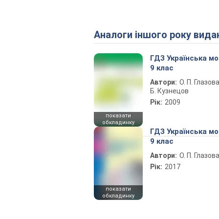
Аналоги іншого року вида
ГДЗ Українська м
9 клас
Автори:
О. П. Глазова
Б. Кузнецов
Рік:
2009
показати
обкладинку
ГДЗ Українська м
9 клас
Автори:
О. П. Глазов
Рік:
2017
показати
обкладинку