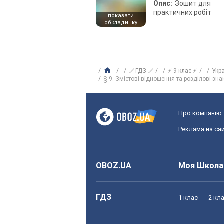
Опис:
Зошит для
практичних робіт
показати
обкладинку
✅ ГДЗ ✅
⚡ 9 клас ⚡
Укр
§ 9. Змістові відношення та розділові з
Про компанію
Реклама на сай
OBOZ.UA
Моя Школа
ГДЗ
1 клас
2 кл