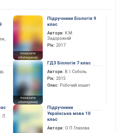
Підручники Біологія 9
9
клас
Автори:
К.М.
Задорожній
юк,
Рік:
2017
показати
обкладинку
ГДЗ Біологія 7 клас
ар,
Автори:
В. І. Соболь
Рік:
2015
Опис:
Робочий зошит
показати
обкладинку
лас
Підручники
Українська мова 10
. Л.
клас
Автори:
О. П. Глазова