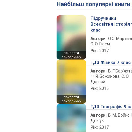
Найбільш популярні книги
Підручники
Всесвітня історія 
клас
Автори:
О.О. Мартин
О. О. Гісем
Рік:
2017
показати
обкладинку
ГДЗ Фізика 7 клас
Автори:
В. Г. Бар’яхт
Ф. Я. Божинова, С. О.
Довгий
Рік:
2015
показати
обкладинку
ГДЗ Географія 9 к
Автори:
В. М. Бойко, І
Дітчук
Рік:
2017