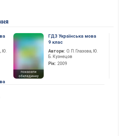
ння
ова
ГДЗ Українська мова
9 клас
, Ю.
Автори:
О. П. Глазова, Ю.
Б. Кузнецов
Рік:
2009
показати
обкладинку
ова
а