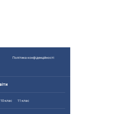
Політика конфіденційності
віти
10 клас
11 клас