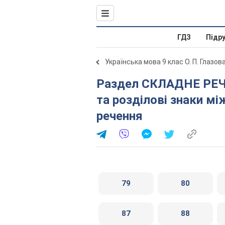
ГДЗ
Підр
Українська мова 9 клас О. П. Глазов
Раздел СКЛАДНЕ РЕЧЕННЯ. § 9. Змістові відношення
та розділові знаки м
речення
79
80
87
88