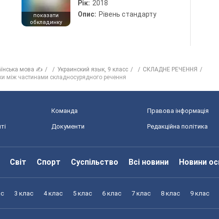
Рік:
2018
Опис:
Рівень стандарту
показати
обкладинку
аїнська мова ✍
Украинский язык, 9 класс
СКЛАДНЕ РЕЧЕННЯ
наки між частинами складносурядного речення
Команда
Правова інформація
ті
Документи
Редакційна політика
Світ
Спорт
Суспільство
Всі новини
Новини ос
ас
3 клас
4 клас
5 клас
6 клас
7 клас
8 клас
9 клас