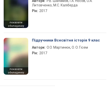
Автори:
Р.В. Шаламов, Г.А. Носов, О.А.
Литовченко, М.С. Каліберда
Рік:
2017
показати
обкладинку
Підручники Всесвітня історія 9 клас
Автори:
О.О. Мартинюк, О. О. Гісем
Рік:
2017
показати
обкладинку