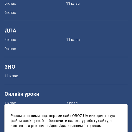
5 клас
11 клас
6 клас
ДПА
4 клас
11 клас
9 клас
ЗНО
11 клас
Онлайн уроки
1 клас
7 клас
2 клас
8 клас
Разом з нашими партнерами сайт OBOZ.UA використовує
файли cookie, щоб забезпечити належну роботу сайту, а
3 клас
9 клас
контент та реклама відповідали вашим інтересам.
4 клас
10 клас