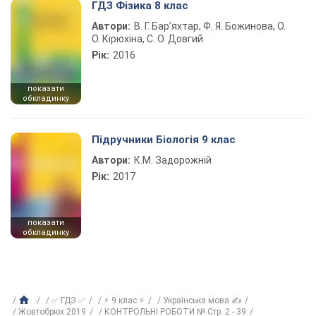
ГДЗ Фізика 8 клас
Автори:
В. Г. Бар’яхтар, Ф. Я. Божинова, О.
О. Кірюхіна, С. О. Довгий
Рік:
2016
показати
обкладинку
Підручники Біологія 9 клас
Автори:
К.М. Задорожній
Рік:
2017
показати
обкладинку
✅ ГДЗ ✅
⚡ 9 клас ⚡
Українська мова ✍
Жовтобрюх 2019
КОНТРОЛЬНІ РОБОТИ № Стр. 2 - 39