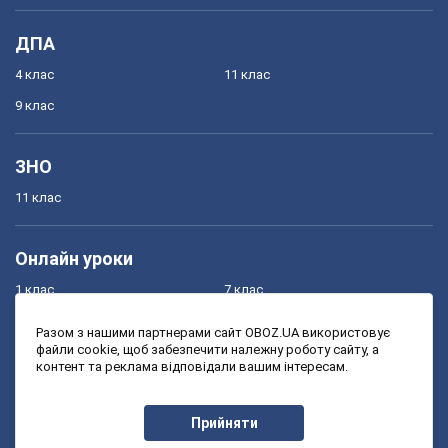
ДПА
4 клас
11 клас
9 клас
ЗНО
11 клас
Онлайн уроки
1 клас
7 клас
2 клас
8 клас
Разом з нашими партнерами сайт OBOZ.UA використовує
файли cookie, щоб забезпечити належну роботу сайту, а
3 клас
9 клас
контент та реклама відповідали вашим інтересам.
4 клас
10 клас
5 клас
11 клас
Прийняти
6 клас