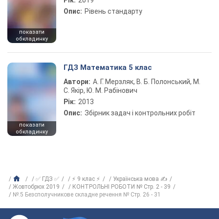
Рік:
2019
Опис:
Рівень стандарту
показати
обкладинку
ГДЗ Математика 5 клас
Автори:
А. Г. Мерзляк, В. Б. Полонський, М.
С. Якір, Ю. М. Рабінович
Рік:
2013
Опис:
Збірник задач і контрольних робіт
показати
обкладинку
✅ ГДЗ ✅
⚡ 9 клас ⚡
Українська мова ✍
Жовтобрюх 2019
КОНТРОЛЬНІ РОБОТИ № Стр. 2 - 39
№.5 Безсполучникове складне речення № Стр. 26 - 31