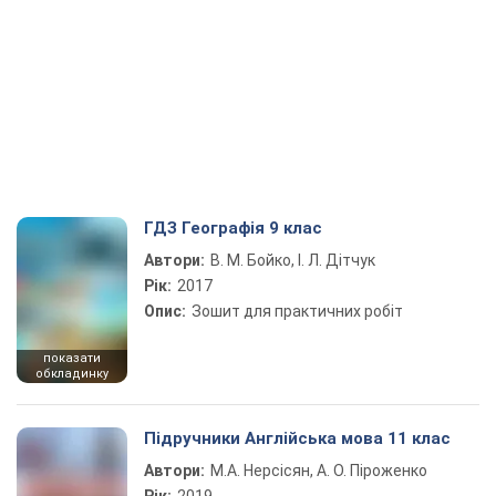
ГДЗ Географія 9 клас
Автори:
В. М. Бойко, І. Л. Дітчук
Рік:
2017
Опис:
Зошит для практичних робіт
показати
обкладинку
Підручники Англійська мова 11 клас
Автори:
М.А. Нерсісян, А. О. Піроженко