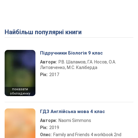
Найбільш популярні книги
Play Video
Підручники Біологія 9 клас
Автори:
Р.В. Шаламов, Г.А. Носов, О.А.
Литовченко, М.С. Каліберда
Рік:
2017
показати
обкладинку
ГДЗ Англійська мова 4 клас
Автори:
Naomi Simmons
Рік:
2019
Опис:
Family and Friends 4 workbook 2nd