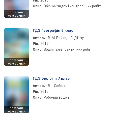
Рік:
2013
Опис:
Збірник задач і контрольних робіт
показати
обкладинку
ГДЗ Географія 9 клас
Автори:
В. М. Бойко, І. Л. Дітчук
Рік:
2017
Опис:
Зошит для практичних робіт
показати
обкладинку
ГДЗ Біологія 7 клас
Автори:
В. І. Соболь
Рік:
2015
Опис:
Робочий зошит
показати
обкладинку