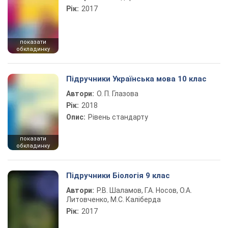
Рік:
2017
показати
обкладинку
Підручники Українська мова 10 клас
Автори:
О. П. Глазова
Рік:
2018
Опис:
Рівень стандарту
показати
обкладинку
Підручники Біологія 9 клас
Автори:
Р.В. Шаламов, Г.А. Носов, О.А.
Литовченко, М.С. Каліберда
Рік:
2017