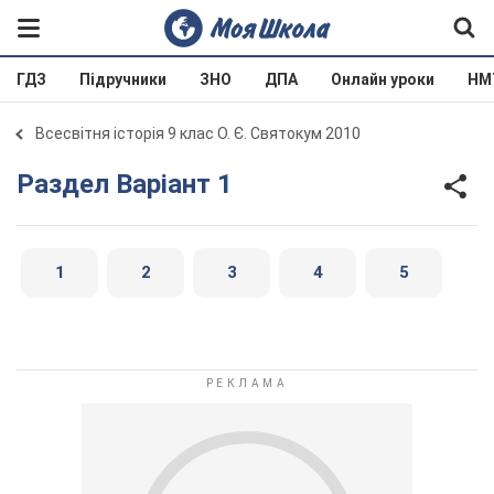
ГДЗ
Підручники
ЗНО
ДПА
Онлайн уроки
НМ
Всесвітня історія 9 клас О. Є. Святокум 2010
Раздел Варіант 1
1
2
3
4
5