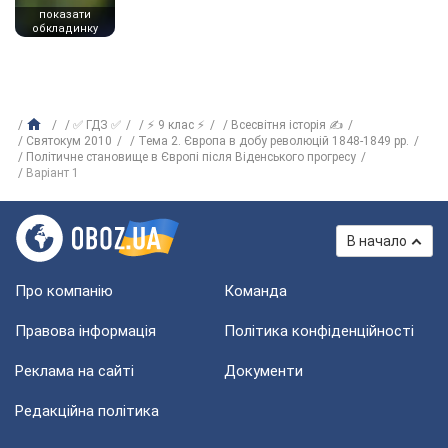
показати
обкладинку
✅ ГДЗ ✅
⚡ 9 клас ⚡
Всесвітня історія ✍
Святокум 2010
Тема 2. Європа в добу революцій 1848-1849 рр.
Політичне становище в Європі після Віденського прогресу
Варіант 1
В начало
Про компанію
Команда
Правова інформація
Політика конфіденційності
Реклама на сайті
Документи
Редакційна політика