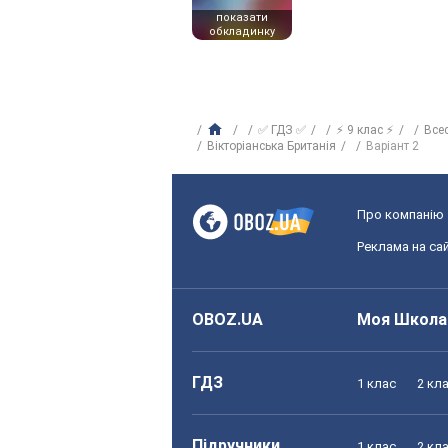
показати
обкладинку
✅ ГДЗ ✅
⚡ 9 клас ⚡
Всес
Вікторіанська Британія
Варіант 2
Про компанію
Реклама на сай
OBOZ.UA
Моя Школа
ГДЗ
1 клас
2 кл
Підручники
1 клас
2 кл