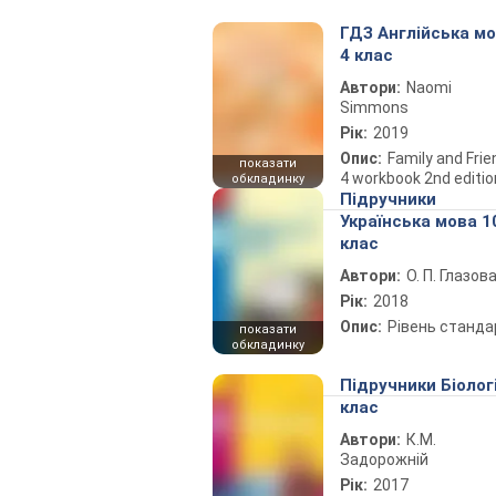
ГДЗ Англійська м
4 клас
Автори:
Naomi
Simmons
Рік:
2019
Опис:
Family and Fri
показати
4 workbook 2nd editio
обкладинку
Підручники
Українська мова 1
клас
Автори:
О. П. Глазов
Рік:
2018
Опис:
Рівень станда
показати
обкладинку
Підручники Біолог
клас
Автори:
К.М.
Задорожній
Рік:
2017