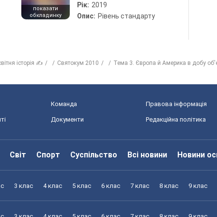
Рік:
2019
показати
обкладинку
Опис:
Рівень стандарту
вітня історія ✍
Святокум 2010
Тема 3. Європа й Америка в добу об'
Команда
Правова інформація
ті
Документи
Редакційна політика
Світ
Спорт
Суспільство
Всі новини
Новини ос
ас
3 клас
4 клас
5 клас
6 клас
7 клас
8 клас
9 клас
ас
3 клас
4 клас
5 клас
6 клас
7 клас
8 клас
9 клас