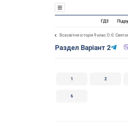
ГДЗ
Підр
Всесвітня історія 9 клас О. Є. Свят
Раздел Варіант 2
1
2
6