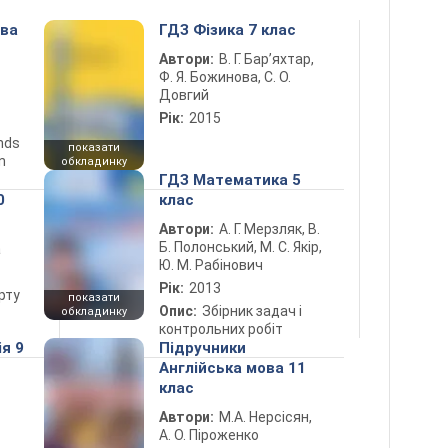
ова
ГДЗ Фізика 7 клас
Автори:
В. Г. Бар’яхтар,
Ф. Я. Божинова, С. О.
Довгий
Рік:
2015
ends
показати
n
обкладинку
ГДЗ Математика 5
0
клас
Автори:
А. Г. Мерзляк, В.
Б. Полонський, М. С. Якір,
а
Ю. М. Рабінович
Рік:
2013
рту
показати
Опис:
Збірник задач і
обкладинку
контрольних робіт
ія 9
Підручники
Англійська мова 11
клас
Автори:
М.А. Нерсісян,
А. О. Піроженко