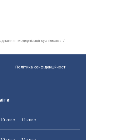
єднання і модернізації суспільства
Політика конфіденційності
віти
10 клас
11 клас
10 клас
11 клас