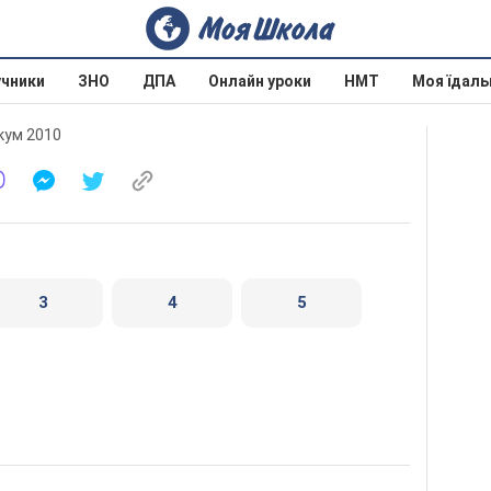
учники
ЗНО
ДПА
Онлайн уроки
НМТ
Моя їдаль
окум 2010
3
4
5