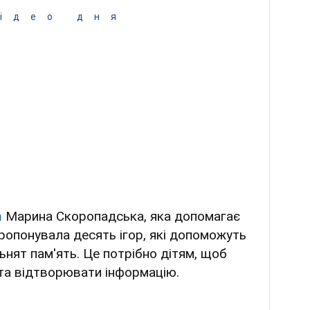
ідео дня
m
Марина Скоропадська, яка допомагає
пропонувала десять ігор, які допоможуть
нят пам'ять. Це потрібно дітям, щоб
 та відтворювати інформацію.