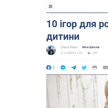
10 ігор для р
дитини
Ольга Ліпич
Моя Школа
6.12.2024 11:29
297
0