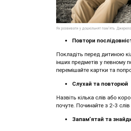
Повтори послідовніст
Покладіть перед дитиною кі
інших предметів у певному п
перемішайте картки та попро
Слухай та повторюй
Назвіть кілька слів або кор
почуте. Починайте з 2-3 слів
Запам’ятай та знайд