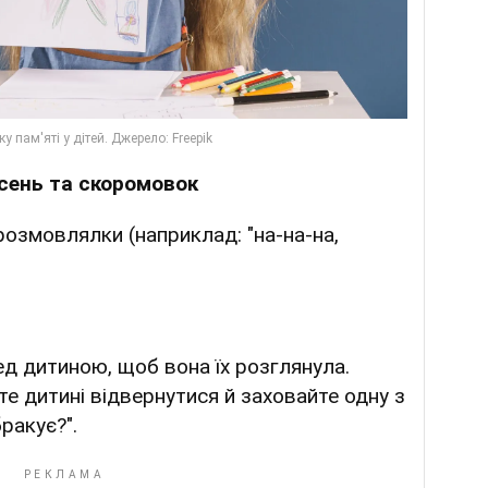
ісень та скоромовок
розмовлялки (наприклад: "на-на-на,
д дитиною, щоб вона їх розглянула.
е дитині відвернутися й заховайте одну з
бракує?".