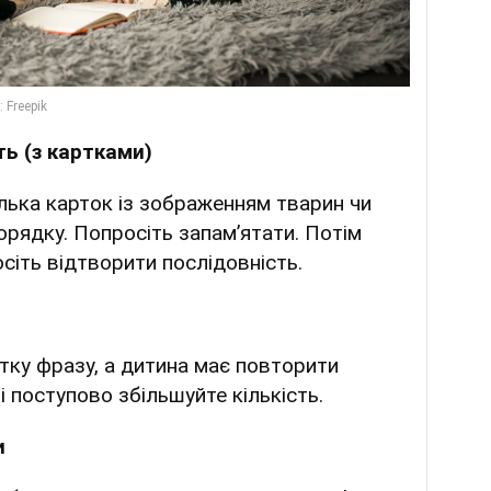
ь (з картками)
лька карток із зображенням тварин чи
орядку. Попросіть запам’ятати. Потім
сіть відтворити послідовність.
отку фразу, а дитина має повторити
 і поступово збільшуйте кількість.
и