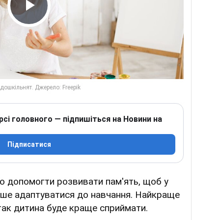
Play Video
рсі головного — підпишіться на Новини на
Підписатися
то допомогти розвивати пам'ять, щоб у
егше адаптуватися до навчання. Найкраще
 так дитина буде краще сприймати.