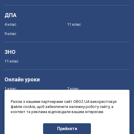
ДПА
4 клас
11 клас
9 клас
ЗНО
11 клас
Онлайн уроки
1 клас
7 клас
2 клас
8 клас
Разом з нашими партнерами сайт OBOZ.UA використовує
файли cookie, щоб забезпечити належну роботу сайту, а
3 клас
9 клас
контент та реклама відповідали вашим інтересам.
4 клас
10 клас
5 клас
11 клас
Прийняти