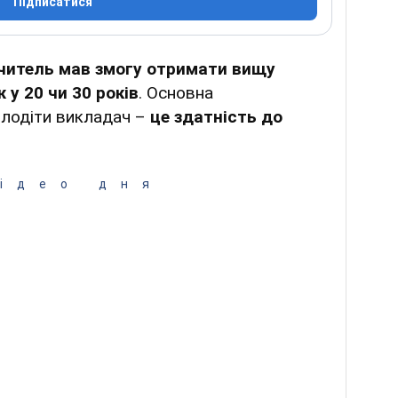
Підписатися
читель мав змогу отримати вищу
 у 20 чи 30 років
. Основна
олодіти викладач –
це здатність до
ідео дня