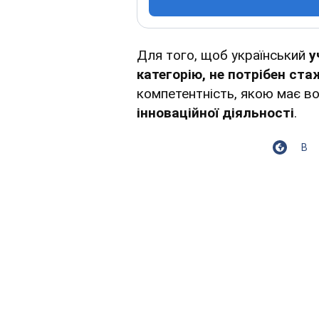
Для того, щоб український
у
категорію, не потрібен стаж
компетентність, якою має в
інноваційної діяльності
.
В