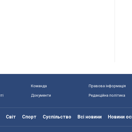
Команда
Правова інформація
ті
Документи
Редакційна політика
Світ
Спорт
Суспільство
Всі новини
Новини ос