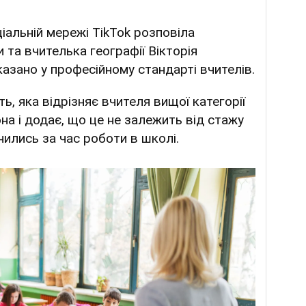
іальній мережі TikTok розповіла
та вчителька географії Вікторія
казано у професійному стандарті вчителів.
ь, яка відрізняє вчителя вищої категорії
вона і додає, що це не залежить від стажу
мінились за час роботи в школі.