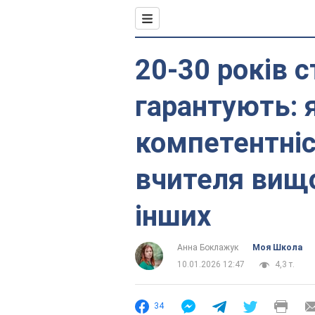
20-30 років с
гарантують: 
компетентніс
вчителя вищої
інших
Анна Боклажук
Моя Школа
10.01.2026 12:47
4,3 т.
34