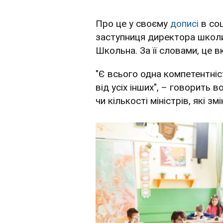
Про це у своєму
дописі
в соц
заступниця директора школи 
Школьна. За її словами, це в
"Є всього одна компетентніст
від усіх інших", – говорить 
чи кількості міністрів, які з