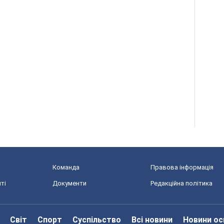
Команда
Правова інформація
ті
Документи
Редакційна політика
Світ
Спорт
Суспільство
Всі новини
Новини ос