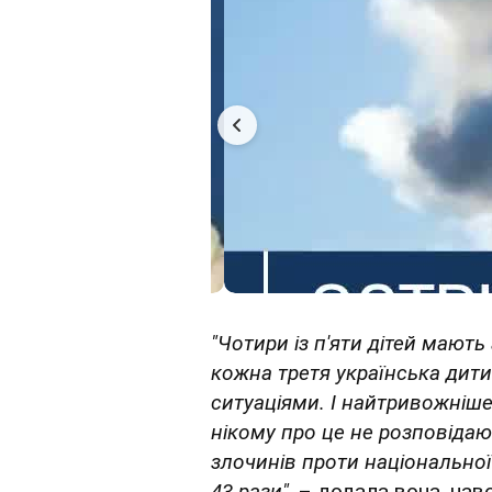
"Чотири із п'яти дітей мають
кожна третя українська дит
ситуаціями. І найтривожніше 
нікому про це не розповідают
злочинів проти національної
43 рази",
– додала вона, нав