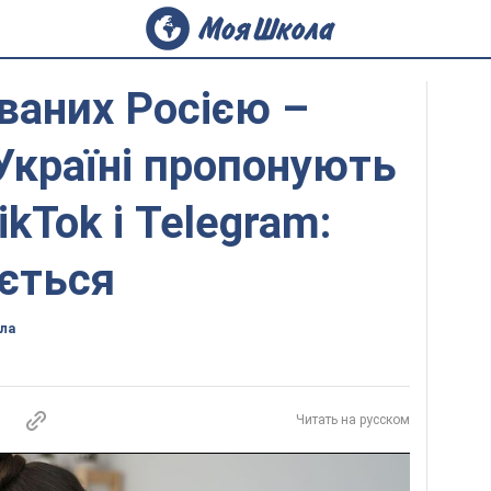
ваних Росією –
 Україні пропонують
kTok і Telegram:
ується
ла
Читать на русском