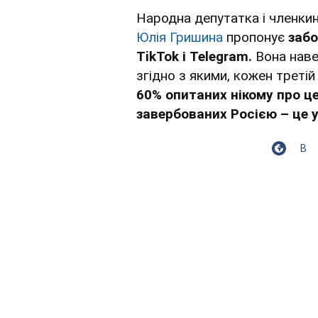
Народна депутатка і членкиня
Юлія Гришина
пропонує
забо
TikTok і Telegram.
Вона наве
згідно з якими, кожен треті
60% опитаних нікому про ц
завербованих Росією – це у
В