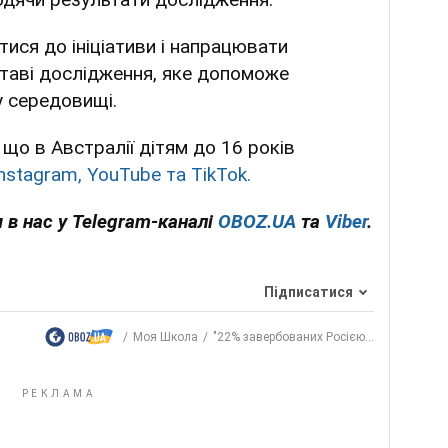
ися до ініціативи і напрацювати
ставі дослідження, яке допоможе
у середовищі.
що в Австралії дітям до 16 років
stagram, YouTube та TikTok.
 в нас у Telegram-каналі
OBOZ.UA
та
Viber
.
Підписатися
Моя Школа
"22% завербованих Росією...