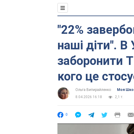
"22% завербо
наші діти". В
заборонити Ti
кого це стос
Ольга Випирайленко
Моя Шко
8.04.2026 16:18
2,1 т.
0