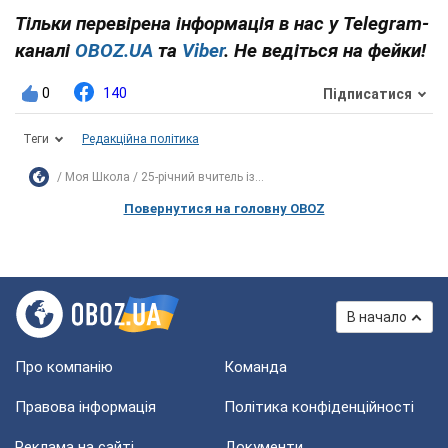
Тільки перевірена інформація в нас у Telegram-
каналі
OBOZ.UA
та
Viber
. Не ведіться на фейки!
0
140
Підписатися
Теги
Редакційна політика
Моя Школа
25-річний вчитель із...
Повернутися на головну OBOZ
В начало
Про компанію
Команда
Правова інформація
Політика конфіденційності
Реклама на сайті
Документи