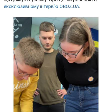
ексклюзивному інтервʼю OBOZ.UA
.