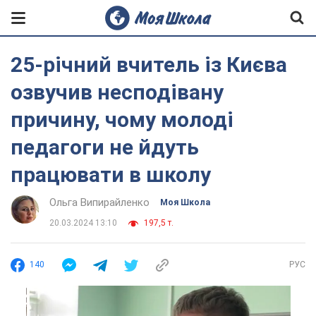
25-річний вчитель із Києва
озвучив несподівану
причину, чому молоді
педагоги не йдуть
працювати в школу
Ольга Випирайленко
Моя Школа
20.03.2024 13:10
197,5 т.
140
РУС